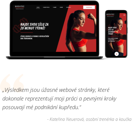
„Výsledkem jsou úžasné webové stránky, které
dokonale reprezentují moji práci a pevnými kroky
posouvají mé podnikání kupředu.“
- Kateřina Neuerová, osobní trenérka a koučka