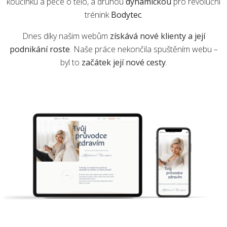
koučinku a péče o tělo, a druhou
dynamickou
pro revoluční
trénink
Bodytec
.
Dnes díky našim webům
získává nové klienty a její
podnikání roste
. Naše práce nekončila spuštěním webu –
byl to
začátek její nové cesty
.