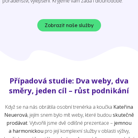
poradenství, vylepšení. Kryjeme vám záda i dlouhodobě.
Zobrazit naše služby
Případová studie: Dva weby, dva
směry, jeden cíl – růst podnikání
Když se na nás obrátila osobní trenérka a koučka
Kateřina
Neuerová
, jejím snem bylo mít weby, které budou
skutečně
prodávat
. Vytvořili jsme dvě odlišné prezentace –
jemnou
a harmonickou
pro její komplexní služby v oblasti výživy,