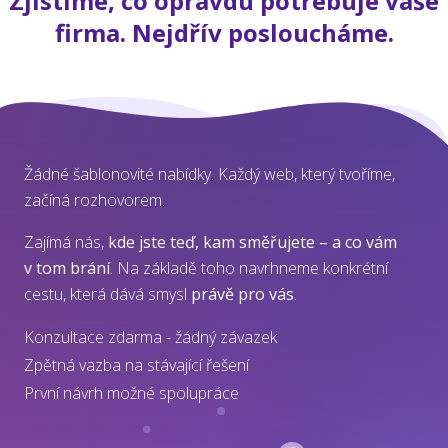
Zjistíme, co opravdu potřebuje vaše
firma. Nejdřív posloucháme.
Žádné šablonovité nabídky. Každý web, který tvoříme,
začíná rozhovorem.
Zajímá nás,
kde jste teď, kam směřujete – a co vám
v tom brání
. Na základě toho navrhneme konkrétní
cestu, která dává smysl
právě pro vás
.
Konzultace zdarma - žádný závazek
Zpětná vazba na stávající řešení
První návrh možné spolupráce