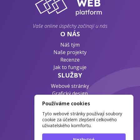
Vaše online úspěchy začínají u nás
O NÁS
Náš tým
Naše projekty
Recenze
Jak to funguje
SLUŽBY
Webové stránky
Grafický design
Byznys konzultace
Používáme cookies
PODPORA
Tyto webové stránky používají soubory
Ochrana osobních údajů
cookie za účelem zlepšení celkového
uživatelského komfortu.
Časté otázky
Blog o webdesignu
Nezbytné