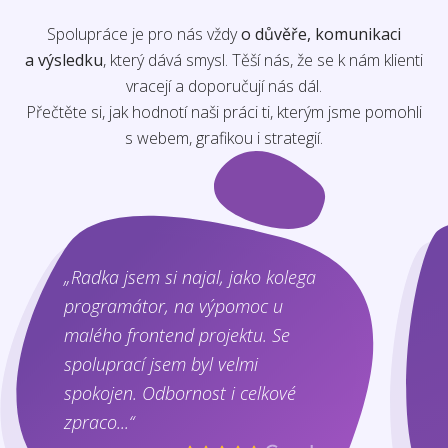
Spolupráce je pro nás vždy
o důvěře, komunikaci
a výsledku
, který dává smysl. Těší nás, že se k nám klienti
vracejí a doporučují nás dál.
Přečtěte si, jak hodnotí naši práci ti, kterým jsme pomohli
s webem, grafikou i strategií.
„Radka jsem si najal, jako kolega
programátor, na výpomoc u
malého frontend projektu. Se
spoluprací jsem byl velmi
spokojen. Odbornost i celkové
zpraco...“