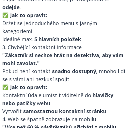
odejde
.
✅
Jak to opravit:
Držet se jednoduchého menu s jasnými
kategoriemi
Ideálně max.
5 hlavních položek
3. Chybějící kontaktní informace
"Zákazník si nechce hrát na detektiva, aby vám
mohl zavolat."
Pokud není kontakt
snadno dostupný
, mnoho lidí
se s vámi ani nezkusí spojit.
✅
Jak to opravit:
Kontaktní údaje umístit viditelně do
hlavičky
nebo patičky
webu
Vytvořit
samostatnou kontaktní stránku
4. Web se špatně zobrazuje na mobilu
"Více než 60 % návštěvníků přichází z mobilu.