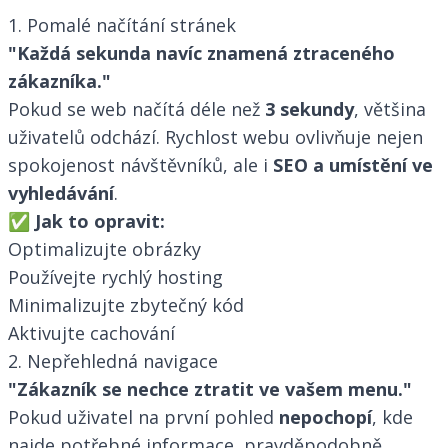
1. Pomalé načítání stránek
"Každá sekunda navíc znamená ztraceného
zákazníka."
Pokud se web načítá déle než
3 sekundy
, většina
uživatelů odchází. Rychlost webu ovlivňuje nejen
spokojenost návštěvníků, ale i
SEO a umístění ve
vyhledávání
.
✅
Jak to opravit:
Optimalizujte obrázky
Používejte rychlý hosting
Minimalizujte zbytečný kód
Aktivujte cachování
2. Nepřehledná navigace
"Zákazník se nechce ztratit ve vašem menu."
Pokud uživatel na první pohled
nepochopí
, kde
najde potřebné informace, pravděpodobně