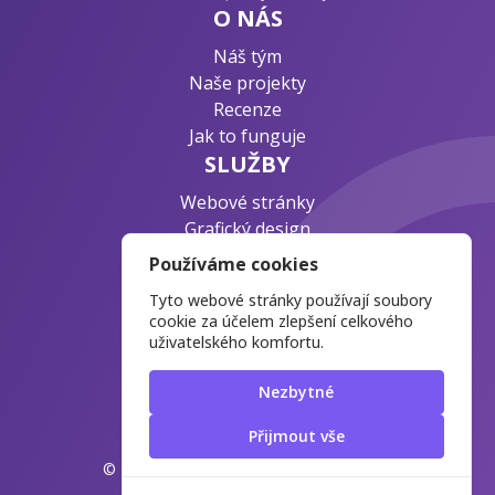
O NÁS
Náš tým
Naše projekty
Recenze
Jak to funguje
SLUŽBY
Webové stránky
Grafický design
Byznys konzultace
Používáme cookies
PODPORA
Tyto webové stránky používají soubory
Ochrana osobních údajů
cookie za účelem zlepšení celkového
uživatelského komfortu.
Časté otázky
Blog o webdesignu
Nezbytné
Přijmout vše
© 2025 WebPlatform.cz
Manage cookies