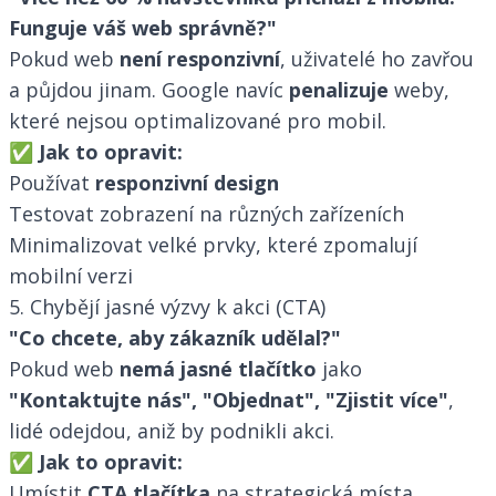
Funguje váš web správně?"
Pokud web
není responzivní
, uživatelé ho zavřou
a půjdou jinam. Google navíc
penalizuje
weby,
které nejsou optimalizované pro mobil.
✅
Jak to opravit:
Používat
responzivní design
Testovat zobrazení na různých zařízeních
Minimalizovat velké prvky, které zpomalují
mobilní verzi
5. Chybějí jasné výzvy k akci (CTA)
"Co chcete, aby zákazník udělal?"
Pokud web
nemá jasné tlačítko
jako
"Kontaktujte nás", "Objednat", "Zjistit více"
,
lidé odejdou, aniž by podnikli akci.
✅
Jak to opravit:
Umístit
CTA tlačítka
na strategická místa