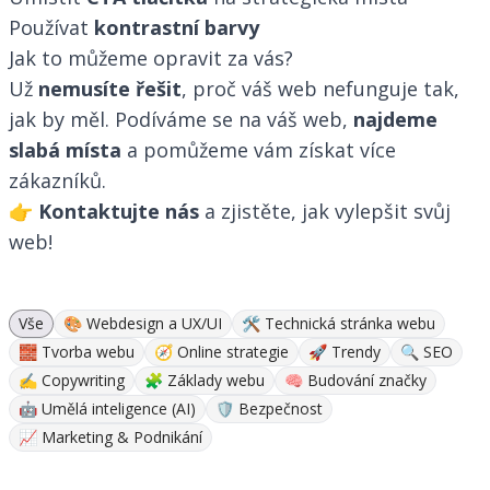
Používat
kontrastní barvy
Jak to můžeme opravit za vás?
Už
nemusíte řešit
, proč váš web nefunguje tak,
jak by měl. Podíváme se na váš web,
najdeme
slabá místa
a pomůžeme vám získat více
zákazníků.
👉
Kontaktujte nás
a zjistěte, jak vylepšit svůj
web!
Vše
🎨 Webdesign a UX/UI
🛠 Technická stránka webu
🧱 Tvorba webu
🧭 Online strategie
🚀 Trendy
🔍 SEO
✍ Copywriting
🧩 Základy webu
🧠 Budování značky
🤖 Umělá inteligence (AI)
🛡️ Bezpečnost
📈 Marketing & Podnikání