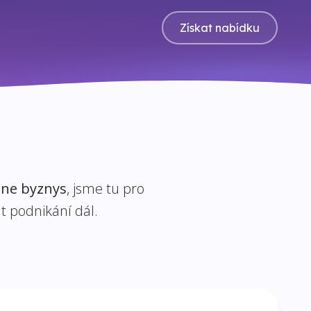
Získat nabídku
line byznys
, jsme tu pro
t podnikání dál.