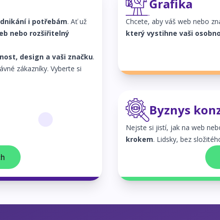
Grafika
dnikání i potřebám
. Ať už
Chcete, aby váš web nebo zna
b nebo rozšiřitelný
který vystihne vaši osobno
nost, design a vaši značku
.
ávné zákazníky. Vyberte si
Byznys kon
Nejste si jistí, jak na web neb
krokem
. Lidsky, bez složité
ch