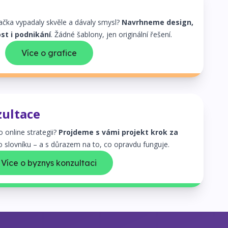
čka vypadaly skvěle a dávaly smysl?
Navrhneme design,
st i podnikání
. Žádné šablony, jen originální řešení.
Více o grafice
zultace
o online strategii?
Projdeme s vámi projekt krok za
ho slovníku – a s důrazem na to, co opravdu funguje.
Více o byznys konzultaci