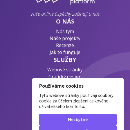
Vaše online úspěchy začínají u nás
O NÁS
Náš tým
Naše projekty
Recenze
Jak to funguje
SLUŽBY
Webové stránky
Grafický design
Byznys konzultace
Používáme cookies
PODPORA
Tyto webové stránky používají soubory
Ochrana osobních údajů
cookie za účelem zlepšení celkového
uživatelského komfortu.
Časté otázky
Blog o webdesignu
Nezbytné