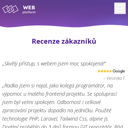
Recenze zákazníků
„Skvělý přístup, s webem jsem moc spokojená!“
– Veronika F.
„Radka jsem si najal, jako kolega programátor, na
výpomoc u malého frontend projektu. Se spoluprací
jsem byl velmi spokojen. Odbornost i celkové
zpracování projektu dopadlo na jedničku. Použité
technologie PHP, Laravel, Tailwind Css, alpine js.
Dodání proběhlo do 3 dnů formou GIT repozitáře. Rád