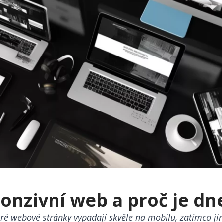
ponzivní web a proč je dn
teré webové stránky vypadají skvěle na mobilu, zatímco j