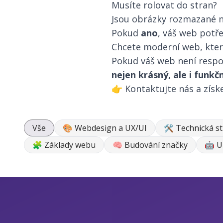
Musíte rolovat do stran?
Jsou obrázky rozmazané ne
Pokud
ano
, váš web potř
Chcete moderní web, který
Pokud váš web není respon
nejen krásný, ale i funkč
👉
Kontaktujte nás
a získ
Vše
🎨 Webdesign a UX/UI
🛠 Technická s
🧩 Základy webu
🧠 Budování značky
🤖 U