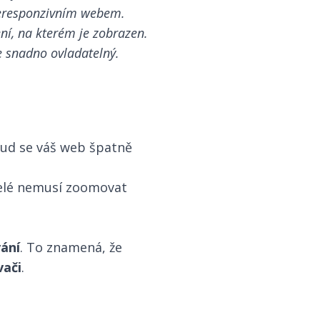
 neresponzivním webem.
ení, na kterém je zobrazen.
e snadno ovladatelný.
okud se váš web špatně
elé nemusí zoomovat
vání
. To znamená, že
vači
.