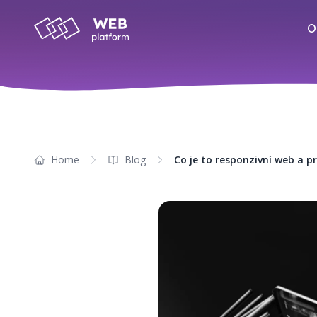
O
Home
Blog
Co je to responzivní web a p