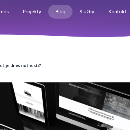
 nás
Projekty
Blog
Služby
Kontakt
roč je dnes nutností?