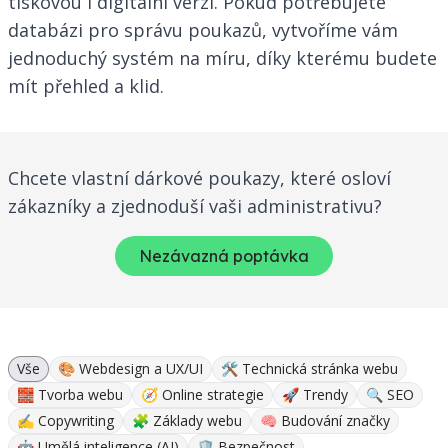
tiskovou i digitální verzi. Pokud potřebujete
databázi pro správu poukazů, vytvoříme vám
jednoduchý systém na míru, díky kterému budete
mít přehled a klid.
Chcete vlastní dárkové poukazy, které osloví
zákazníky a zjednoduší vaši administrativu?
Nezávazná poptávka
Vše
🎨 Webdesign a UX/UI
🛠 Technická stránka webu
🧱 Tvorba webu
🧭 Online strategie
🚀 Trendy
🔍 SEO
✍ Copywriting
🧩 Základy webu
🧠 Budování značky
🤖 Umělá inteligence (AI)
🛡️ Bezpečnost