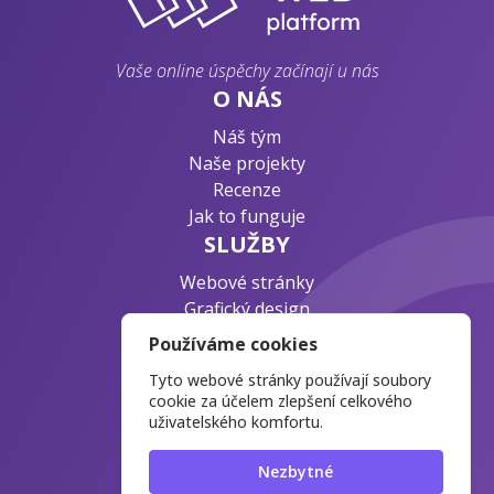
Vaše online úspěchy začínají u nás
O NÁS
Náš tým
Naše projekty
Recenze
Jak to funguje
SLUŽBY
Webové stránky
Grafický design
Byznys konzultace
Používáme cookies
PODPORA
Tyto webové stránky používají soubory
Ochrana osobních údajů
cookie za účelem zlepšení celkového
uživatelského komfortu.
Časté otázky
Blog o webdesignu
Nezbytné