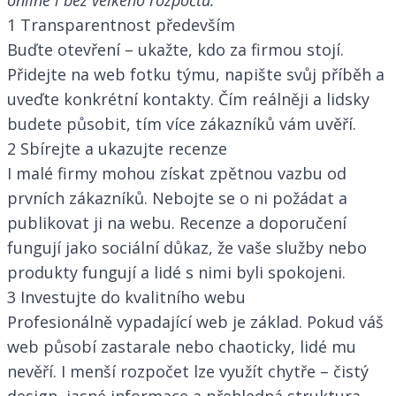
1 Transparentnost především
Buďte otevření – ukažte, kdo za firmou stojí.
Přidejte na web fotku týmu, napište svůj příběh a
uveďte konkrétní kontakty. Čím reálněji a lidsky
budete působit, tím více zákazníků vám uvěří.
2 Sbírejte a ukazujte recenze
I malé firmy mohou získat zpětnou vazbu od
prvních zákazníků. Nebojte se o ni požádat a
publikovat ji na webu. Recenze a doporučení
fungují jako sociální důkaz, že vaše služby nebo
produkty fungují a lidé s nimi byli spokojeni.
3 Investujte do kvalitního webu
Profesionálně vypadající web je základ. Pokud váš
web působí zastarale nebo chaoticky, lidé mu
nevěří. I menší rozpočet lze využít chytře – čistý
design, jasné informace a přehledná struktura