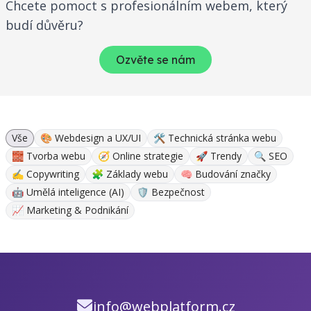
Chcete pomoct s profesionálním webem, který
budí důvěru?
Ozvěte se nám
Vše
🎨 Webdesign a UX/UI
🛠 Technická stránka webu
🧱 Tvorba webu
🧭 Online strategie
🚀 Trendy
🔍 SEO
✍ Copywriting
🧩 Základy webu
🧠 Budování značky
🤖 Umělá inteligence (AI)
🛡️ Bezpečnost
📈 Marketing & Podnikání
info@webplatform.cz