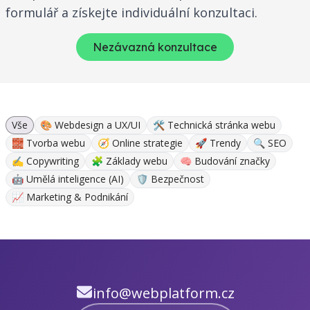
formulář a získejte individuální konzultaci.
Nezávazná konzultace
Vše
🎨 Webdesign a UX/UI
🛠 Technická stránka webu
🧱 Tvorba webu
🧭 Online strategie
🚀 Trendy
🔍 SEO
✍ Copywriting
🧩 Základy webu
🧠 Budování značky
🤖 Umělá inteligence (AI)
🛡️ Bezpečnost
📈 Marketing & Podnikání
info@webplatform.cz