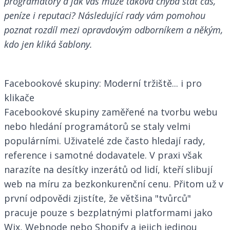
programátory a jak vás může taková chyba stát čas,
peníze i reputaci? Následující rady vám pomohou
poznat rozdíl mezi opravdovým odborníkem a někým,
kdo jen kliká šablony.
Facebookové skupiny: Moderní tržiště... i pro
klikače
Facebookové skupiny zaměřené na tvorbu webu
nebo hledání programátorů se staly velmi
populárními. Uživatelé zde často hledají rady,
reference i samotné dodavatele. V praxi však
narazíte na desítky inzerátů od lidí, kteří slibují
web na míru za bezkonkurenční cenu. Přitom už v
první odpovědi zjistíte, že většina "tvůrců"
pracuje pouze s bezplatnými platformami jako
Wix, Webnode nebo Shopify a jejich jedinou