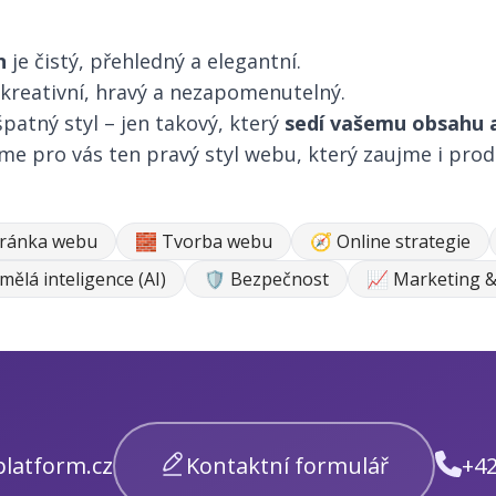
n
je čistý, přehledný a elegantní.
 kreativní, hravý a nezapomenutelný.
patný styl – jen takový, který
sedí vašemu obsahu a
me pro vás ten pravý styl webu, který zaujme i prod
tránka webu
🧱 Tvorba webu
🧭 Online strategie
mělá inteligence (AI)
🛡️ Bezpečnost
📈 Marketing &
latform.cz
Kontaktní formulář
+42