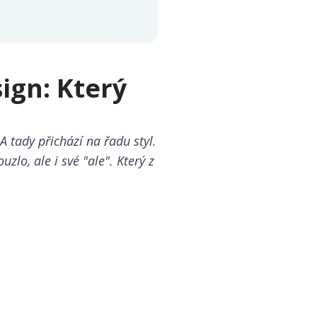
ign: Který
A tady přichází na řadu styl.
lo, ale i své "ale". Který z