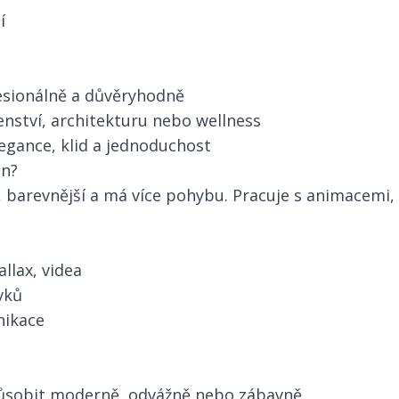
í
esionálně a důvěryhodně
nství, architekturu nebo wellness
legance, klid a jednoduchost
gn?
í, barevnější a má více pohybu. Pracuje s animacemi,
allax, videa
vků
nikace
 působit moderně, odvážně nebo zábavně