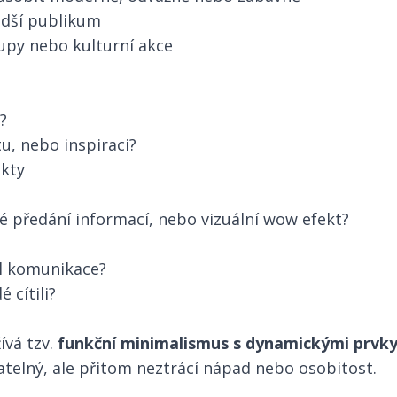
adší publikum
tupy nebo kulturní akce
?
tu, nebo inspiraci?
ukty
dné předání informací, nebo vizuální wow efekt?
yl komunikace?
é cítili?
ívá tzv.
funkční minimalismus s dynamickými prvk
telný, ale přitom neztrácí nápad nebo osobitost.