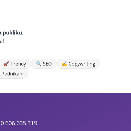
 publiku
.
á!
🚀 Trendy
🔍 SEO
✍ Copywriting
 Podnikání
0 606 635 319