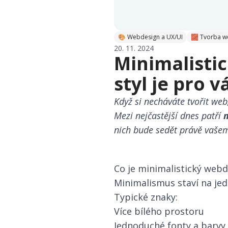
🎨 Webdesign a UX/UI
🧱 Tvorba 
20. 11. 2024
Minimalisti
styl je pro 
Když si necháváte tvořit web
Mezi nejčastější dnes patří
m
nich bude sedět právě vaše
Co je minimalistický web
Minimalismus staví na jed
Typické znaky:
Více bílého prostoru
Jednoduché fonty a barvy