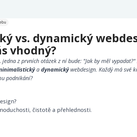
webu
cký vs. dynamický webdes
vás vhodný?
, jedna z prvních otázek z ní bude: "Jak by měl vypadat?" 
inimalistický
a
dynamický
webdesign. Každý má své kouz
mu podnikání?
design?
noduchosti, čistotě a přehlednosti.