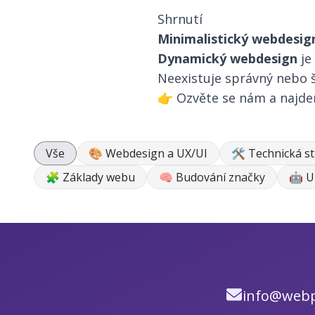
Shrnutí
Minimalistický webdesig
Dynamický webdesign
je
Neexistuje správný nebo š
👉
Ozvěte se nám
a najde
Vše
🎨 Webdesign a UX/UI
🛠 Technická s
🧩 Základy webu
🧠 Budování značky
🤖 U
info@webp