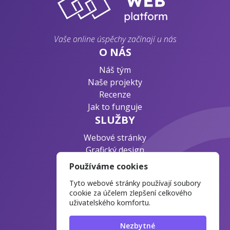
Vaše online úspěchy začínají u nás
O NÁS
Náš tým
Naše projekty
Recenze
Jak to funguje
SLUŽBY
Webové stránky
Grafický design
Byznys konzultace
Používáme cookies
PODPORA
Tyto webové stránky používají soubory
Ochrana osobních údajů
cookie za účelem zlepšení celkového
uživatelského komfortu.
Časté otázky
Blog o webdesignu
Nezbytné