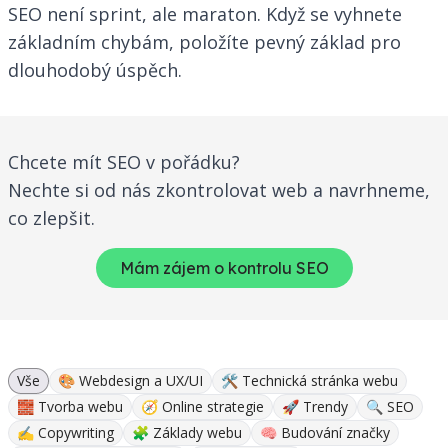
SEO není sprint, ale maraton. Když se vyhnete
základním chybám, položíte pevný základ pro
dlouhodobý úspěch.
Chcete mít SEO v pořádku?
Nechte si od nás zkontrolovat web a navrhneme,
co zlepšit.
Mám zájem o kontrolu SEO
Vše
🎨 Webdesign a UX/UI
🛠 Technická stránka webu
🧱 Tvorba webu
🧭 Online strategie
🚀 Trendy
🔍 SEO
✍ Copywriting
🧩 Základy webu
🧠 Budování značky