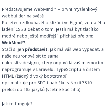
Představujeme WebMind™ – první myšlenkový
webbuilder na světě
Po letech zdlouhavého klikání ve Figmě, zoufalého
ladění CSS a debat o tom, jestli má být tlačítko
modré nebo ještě modřejší, přichází přelom:
WebMind™
.
Stačí si jen
představit
, jak má váš web vypadat, a
naše neuronová síť to sama:
nakreslí v designu, který odpovídá vašim emocím
naprogramuje v Laravelu, TypeScriptu a čistém
HTML (žádný divoký bootstrap!)
optimalizuje pro SEO i babičku s Nokii 3310
přeloží do 183 jazyků (včetně kočičího)
Jak to funguje?