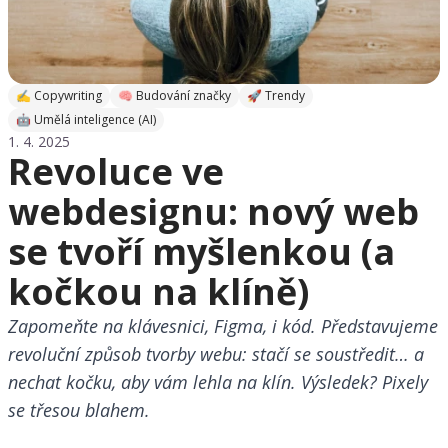
✍ Copywriting
🧠 Budování značky
🚀 Trendy
🤖 Umělá inteligence (AI)
1. 4. 2025
Revoluce ve
webdesignu: nový web
se tvoří myšlenkou (a
kočkou na klíně)
Zapomeňte na klávesnici, Figma, i kód. Představujeme
revoluční způsob tvorby webu: stačí se soustředit… a
nechat kočku, aby vám lehla na klín. Výsledek? Pixely
se třesou blahem.