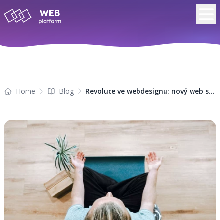
Home
Blog
Revoluce ve webdesignu: nový web se tvoří myšlenkou (a kočkou na klíně)