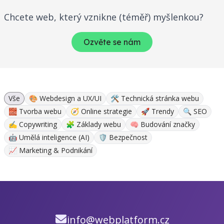
Chcete web, který vznikne (téměř) myšlenkou?
Ozvěte se nám
Vše
🎨 Webdesign a UX/UI
🛠 Technická stránka webu
🧱 Tvorba webu
🧭 Online strategie
🚀 Trendy
🔍 SEO
✍ Copywriting
🧩 Základy webu
🧠 Budování značky
🤖 Umělá inteligence (AI)
🛡️ Bezpečnost
📈 Marketing & Podnikání
info@webplatform.cz