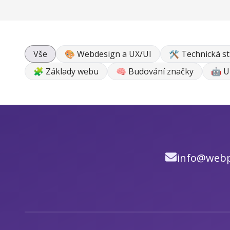
Vše
🎨 Webdesign a UX/UI
🛠 Technická s
🧩 Základy webu
🧠 Budování značky
🤖 U
info@webp