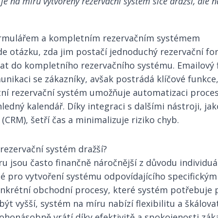
e na míru vytvořený rezervační systém sice dražší, ale 
ormulářem a kompletním rezervačním systémem
e otázku, zda jim postačí jednoduchý rezervační for
vat do kompletního rezervačního systému. Emailový 
nikaci se zákazníky, avšak postrádá klíčové funkce
tní rezervační systém umožňuje automatizaci proce
ledný kalendář. Díky integraci s dalšími nástroji, ja
CRM), šetří čas a minimalizuje riziko chyb.
 rezervační systém dražší?
u jsou často finančně náročnější z důvodu individuá
né pro vytvoření systému odpovídajícího specifickým
onkrétní obchodní procesy, které systém potřebuje 
ýt vyšší, systém na míru nabízí flexibilitu a škálova
nohonásobně vrátí díky efektivitě a spokojenosti zák