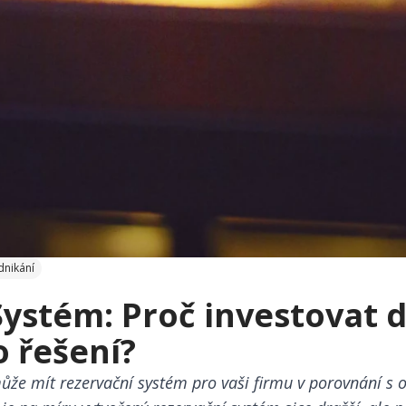
dnikání
Systém: Proč investovat 
 řešení?
může mít rezervační systém pro vaši firmu v porovnání 