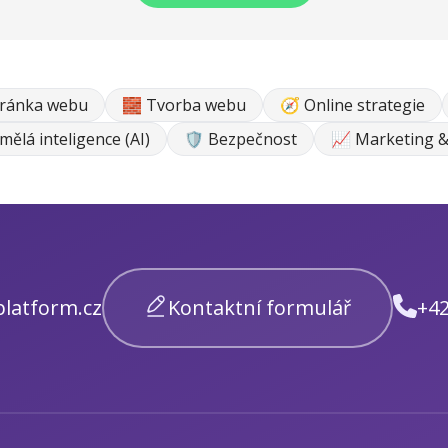
tránka webu
🧱 Tvorba webu
🧭 Online strategie
mělá inteligence (AI)
🛡️ Bezpečnost
📈 Marketing &
latform.cz
Kontaktní formulář
+42