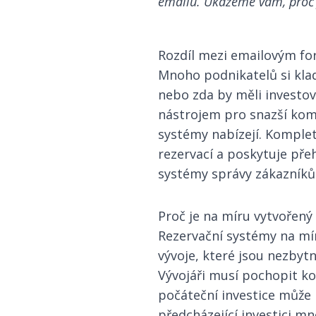
emailu. Ukážeme vám, proč j
Rozdíl mezi emailovým f
Mnoho podnikatelů si klad
nebo zda by měli investo
nástrojem pro snazší komu
systémy nabízejí. Komple
rezervací a poskytuje přeh
systémy správy zákazníků (
Proč je na míru vytvořený
Rezervační systémy na mír
vývoje, které jsou nezbyt
Vývojáři musí pochopit k
počáteční investice může b
předcházející investici m