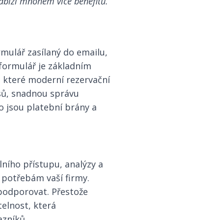
nabízí mnohem více benefitů.
mulář zasílaný do emailu,
formulář je základním
, které moderní rezervační
sů, snadnou správu
ko jsou platební brány a
lního přístupu, analýzy a
 potřebám vaší firmy.
podporovat. Přestože
telnost, která
azníků.