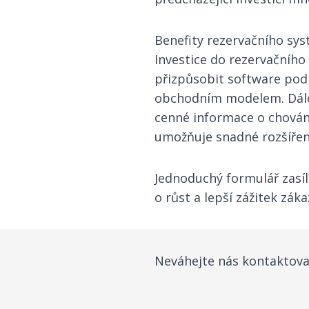
Benefity rezervačního sy
Investice do rezervačního
přizpůsobit software podl
obchodním modelem. Dále 
cenné informace o chování
umožňuje snadné rozšíření
Jednoduchý formulář zasíl
o růst a lepší zážitek zák
Neváhejte nás kontaktovat