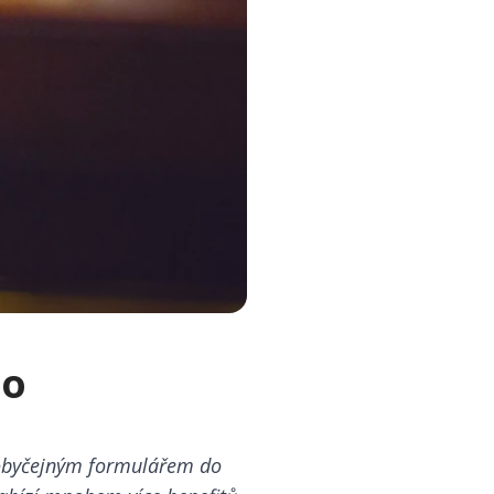
do
s obyčejným formulářem do