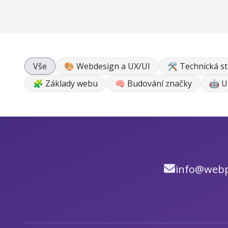
Vše
🎨 Webdesign a UX/UI
🛠 Technická s
🧩 Základy webu
🧠 Budování značky
🤖 U
info@webp