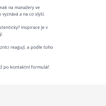
jinak na manažery ve
 vyznává a na co slyší.
tenticky? Inspirace je v
ý.
níci reagují, a podle toho
 po kontaktní formulář.