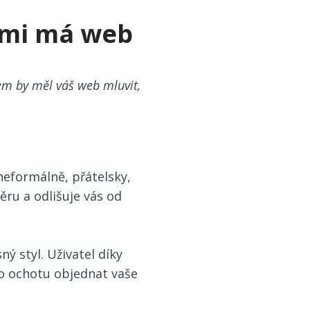
ámi má web
em by měl váš web mluvit,
eformálně, přátelsky,
ru a odlišuje vás od
ý styl. Uživatel díky
eho ochotu objednat vaše