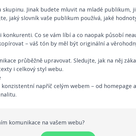
vou skupinu. Jinak budete mluvit na mladé publikum, 
te, jaký slovník vaše publikum používá, jaké hodnoty
ši konkurenti. Co se vám líbí a co naopak působí neau
kopírovat – váš tón by měl být originální a věrohodn
ikace průběžně upravovat. Sledujte, jak na něj zákaz
exty i celkový styl webu.
e
konzistentní napříč celým webem – od homepage až
nalitu.
ením komunikace na vašem webu?