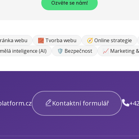
Ozvěte se nám!
tránka webu
🧱 Tvorba webu
🧭 Online strategie
mělá inteligence (AI)
🛡️ Bezpečnost
📈 Marketing &
latform.cz
Kontaktní formulář
+42