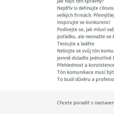
Jak najít ten správný?
Nejdřív si definujte cílo
velkých firmách. Přemýšlej
Inspirujte se konkurencí
Podívejte se, jak mluví va
pořádku, ale nesnažte se 
Testujte a laděte
Nebojte se svůj tón komun
jemně dolaďte jednotlivé t
Přehlednost a konzistenc
Tón komunikace musí být 
To budí důvěru a profesio
Chcete poradit s nastav