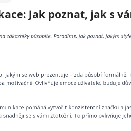
ace: Jak poznat, jak s v
na zákazníky působíte. Poradíme, jak poznat, jakým styl
, jakým se web prezentuje – zda působí formálně, n
a motivačně. Ovlivňuje emoce uživatele, buduje důvě
unikace pomáhá vytvořit konzistentní značku a jasn
 a snadněji se s vámi ztotožní. To přímo ovlivňuje j