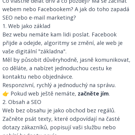
Co vlastně dělat dřív a co později? Má se začínat
webem nebo Facebookem? A jak do toho zapadá
SEO nebo e-mail marketing?
1. Web jako základ
Bez webu nemáte kam lidi poslat. Facebook
přijde a odejde, algoritmy se změní, ale web je
vaše digitální "základna".
Měl by působit důvěryhodně, jasně komunikovat,
co děláte, a nabízet jednoduchou cestu ke
kontaktu nebo objednávce.
Responzivní, rychlý a jednoduchý na správu.
👉 Pokud web ještě nemáte,
začněte jím
.
2. Obsah a SEO
Web bez obsahu je jako obchod bez regálů.
Začněte psát texty, které odpovídají na časté
dotazy zákazníků, popisují vaši službu nebo