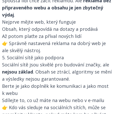
Spousta lidí chce začít reklamou. Ale
reklama bez
připraveného webu a obsahu je jen zbytečný
výdaj
.
Nejprve mějte web, který funguje
Obsah, který odpovídá na dotazy a prodává
Až potom plaťte za příval nových lidí
👉 Správně nastavená reklama na dobrý web je
ale skvělý nástroj.
5. Sociální sítě jako podpora
Sociální sítě jsou skvělé pro budování značky, ale
nejsou základ
. Obsah se ztrácí, algoritmy se mění
a výsledky nejsou garantované.
Berte je jako doplněk ke komunikaci a jako most
k webu
Sdílejte to, co už máte na webu nebo v e-mailu
👉 Kdo vás sleduje na sociálních sítích, může se