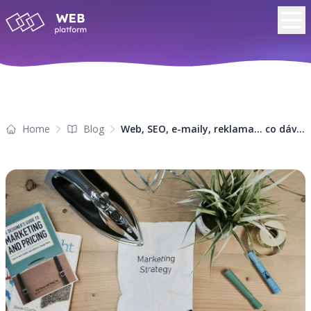
Home
Blog
Web, SEO, e-maily, reklama… co dává smysl a v jakém pořadí?