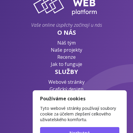
Vaše online úspěchy začínají u nás
O NÁS
Náš tým
Naše projekty
Recenze
Jak to funguje
SLUŽBY
Webové stránky
Grafický design
Byznys konzultace
Používáme cookies
PODPORA
Tyto webové stránky používají soubory
Ochrana osobních údajů
cookie za účelem zlepšení celkového
uživatelského komfortu.
Časté otázky
Blog o webdesignu
Nezbytné