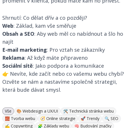
proměnit v klienta, pokud máte kam ho přivést.
Shrnutí: Co dělat dřív a co později?
Web
: Základ, kam vše směřuje
Obsah a SEO
: Aby web měl co nabídnout a šlo ho
najít
E-mail marketing
: Pro vztah se zákazníky
Reklama
: Až když máte připraveno
Sociální sítě
: Jako podpora a komunikace
👉
Nevíte, kde začít nebo co vašemu webu chybí?
Ozvěte se nám a nastavíme společně strategii,
která bude dávat smysl.
Vše
🎨 Webdesign a UX/UI
🛠 Technická stránka webu
🧱 Tvorba webu
🧭 Online strategie
🚀 Trendy
🔍 SEO
✍ Copywriting
🧩 Základy webu
🧠 Budování značky