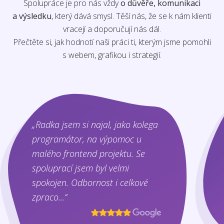
Spolupráce je pro nás vždy
o důvěře, komunikaci
a výsledku
, který dává smysl. Těší nás, že se k nám klienti
vracejí a doporučují nás dál.
Přečtěte si, jak hodnotí naši práci ti, kterým jsme pomohli
s webem, grafikou i strategií.
„Radka jsem si najal, jako kolega
programátor, na výpomoc u
malého frontend projektu. Se
spoluprací jsem byl velmi
spokojen. Odbornost i celkové
zpraco...“