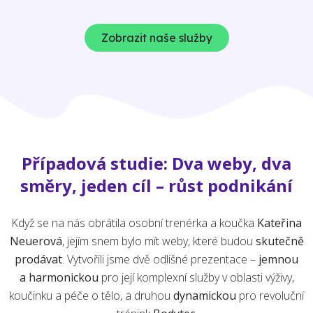
Zobrazit naše služby
Případová studie: Dva weby, dva
směry, jeden cíl – růst podnikání
Když se na nás obrátila osobní trenérka a koučka
Kateřina
Neuerová
, jejím snem bylo mít weby, které budou
skutečně
prodávat
. Vytvořili jsme dvě odlišné prezentace –
jemnou
a harmonickou
pro její komplexní služby v oblasti výživy,
koučinku a péče o tělo, a druhou
dynamickou
pro revoluční