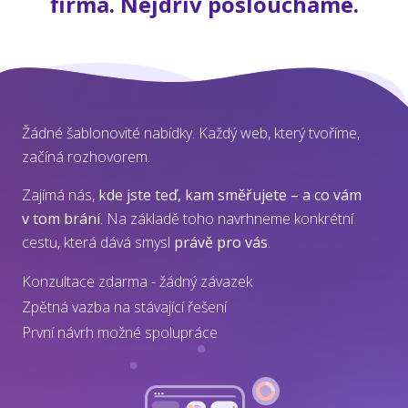
firma. Nejdřív posloucháme.
Žádné šablonovité nabídky. Každý web, který tvoříme,
začíná rozhovorem.
Zajímá nás,
kde jste teď, kam směřujete – a co vám
v tom brání
. Na základě toho navrhneme konkrétní
cestu, která dává smysl
právě pro vás
.
Konzultace zdarma - žádný závazek
Zpětná vazba na stávající řešení
První návrh možné spolupráce