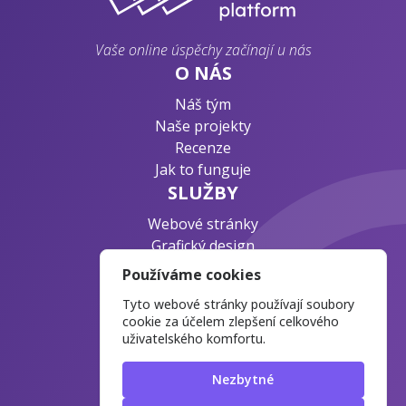
Vaše online úspěchy začínají u nás
O NÁS
Náš tým
Naše projekty
Recenze
Jak to funguje
SLUŽBY
Webové stránky
Grafický design
Byznys konzultace
Používáme cookies
PODPORA
Tyto webové stránky používají soubory
Ochrana osobních údajů
cookie za účelem zlepšení celkového
uživatelského komfortu.
Časté otázky
Blog o webdesignu
Nezbytné