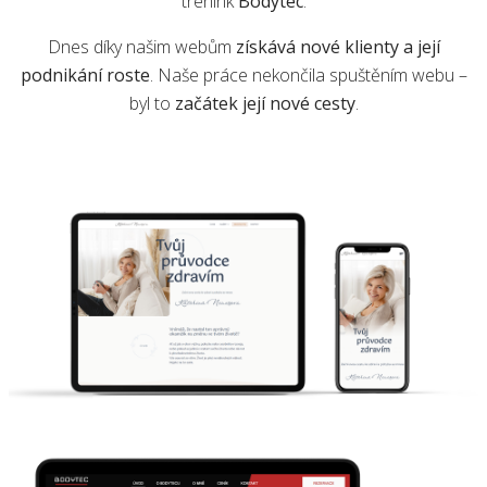
trénink
Bodytec
.
Dnes díky našim webům
získává nové klienty a její
podnikání roste
. Naše práce nekončila spuštěním webu –
byl to
začátek její nové cesty
.