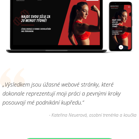
„Výsledkem jsou úžasné webové stránky, které
dokonale reprezentují moji práci a pevnými kroky
posouvají mé podnikání kupředu.“
- Kateřina Neuerová, osobní trenérka a koučka