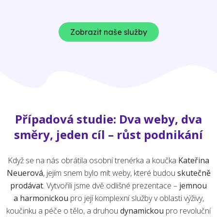
Zobrazit naše služby
Případová studie: Dva weby, dva
směry, jeden cíl – růst podnikání
Když se na nás obrátila osobní trenérka a koučka
Kateřina
Neuerová
, jejím snem bylo mít weby, které budou
skutečně
prodávat
. Vytvořili jsme dvě odlišné prezentace –
jemnou
a harmonickou
pro její komplexní služby v oblasti výživy,
koučinku a péče o tělo, a druhou
dynamickou
pro revoluční