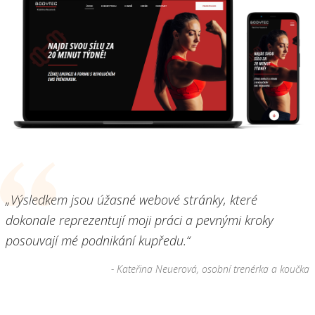
„Výsledkem jsou úžasné webové stránky, které
dokonale reprezentují moji práci a pevnými kroky
posouvají mé podnikání kupředu.“
- Kateřina Neuerová, osobní trenérka a koučka