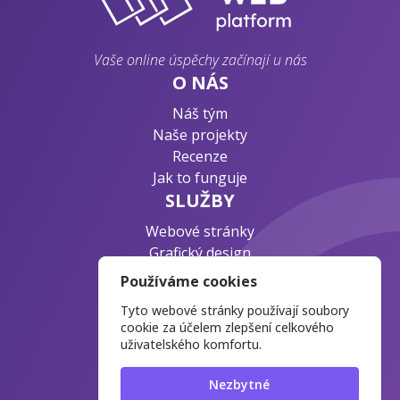
Vaše online úspěchy začínají u nás
O NÁS
Náš tým
Naše projekty
Recenze
Jak to funguje
SLUŽBY
Webové stránky
Grafický design
Byznys konzultace
Používáme cookies
PODPORA
Tyto webové stránky používají soubory
Ochrana osobních údajů
cookie za účelem zlepšení celkového
uživatelského komfortu.
Časté otázky
Blog o webdesignu
Nezbytné