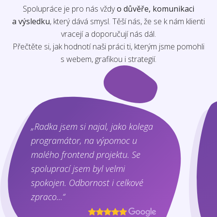
Spolupráce je pro nás vždy
o důvěře, komunikaci
a výsledku
, který dává smysl. Těší nás, že se k nám klienti
vracejí a doporučují nás dál.
Přečtěte si, jak hodnotí naši práci ti, kterým jsme pomohli
s webem, grafikou i strategií.
„Radka jsem si najal, jako kolega
programátor, na výpomoc u
malého frontend projektu. Se
spoluprací jsem byl velmi
spokojen. Odbornost i celkové
zpraco...“