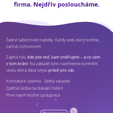
firma. Nejdřív posloucháme.
Žádné šablonovité nabídky. Každý web, který tvoříme,
začíná rozhovorem.
Zajímá nás,
kde jste teď, kam směřujete – a co vám
v tom brání
. Na základě toho navrhneme konkrétní
cestu, která dává smysl
právě pro vás
.
Konzultace zdarma - žádný závazek
Zpětná vazba na stávající řešení
První návrh možné spolupráce