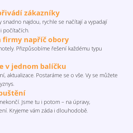
přivádí zákazníky
 snadno najdou, rychle se načítají a vypadají
i počítačích.
 firmy napříč obory
otely. Přizpůsobíme řešení každému typu
če v jednom balíčku
í, aktualizace. Postaráme se o vše. Vy se můžete
yznys.
puštění
ekončí. Jsme tu i potom – na úpravy,
šení. Kryjeme vám záda i dlouhodobě.