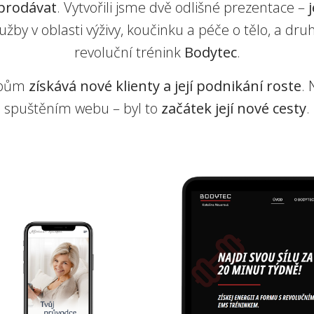
prodávat
. Vytvořili jsme dvě odlišné prezentace –
lužby v oblasti výživy, koučinku a péče o tělo, a dr
revoluční trénink
Bodytec
.
ebům
získává nové klienty a její podnikání roste
.
spuštěním webu – byl to
začátek její nové cesty
.