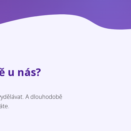
ě u nás?
 vydělávat. A dlouhodobě
áte.