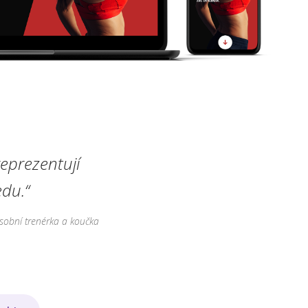
eprezentují
du.“
sobní trenérka a koučka