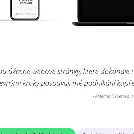
ou úžasné webové stránky, které dokonale r
pevnými kroky posouvají mé podnikání kupře
- Kateřina Neuerová, o