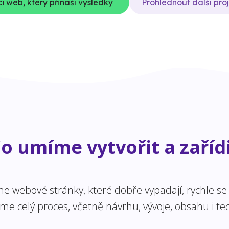
i web, který přináší výsledky
Prohlédnout další pro
o umíme vytvořit a zaříd
 webové stránky, které dobře vypadají, rychle se n
 celý proces, včetně návrhu, vývoje, obsahu i tec