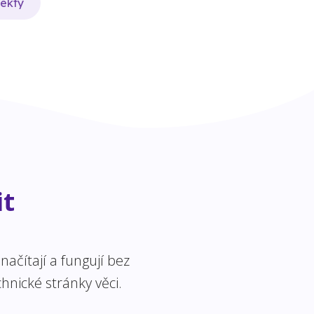
jekty
it
ačítají a fungují bez
hnické stránky věci.