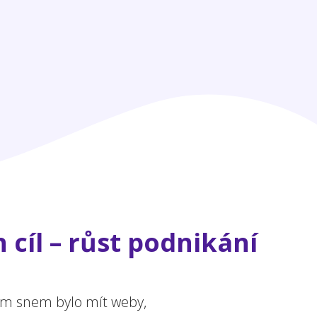
 cíl – růst podnikání
ejím snem bylo mít weby,