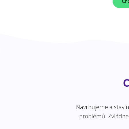
Chc
C
Navrhujeme a stavíme
problémů. Zvládneme