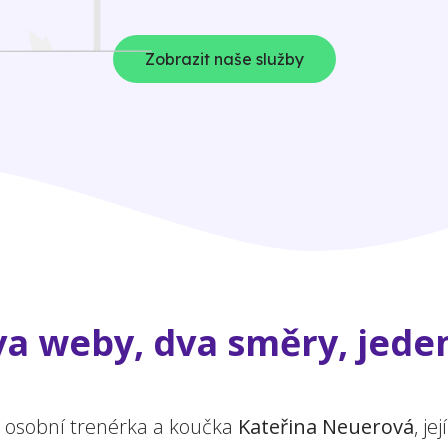
Zobrazit naše služby
a weby, dva směry, jeden
a osobní trenérka a koučka
Kateřina Neuerová
, j