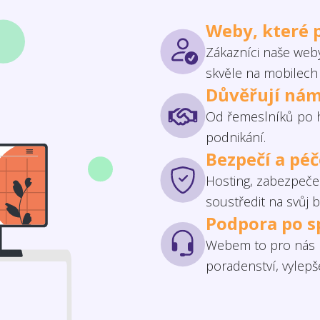
Weby, které 
Zákazníci naše weby
skvěle na mobilech 
Důvěřují nám
Od řemeslníků po h
podnikání.
Bezpečí a pé
Hosting, zabezpečen
soustředit na svůj b
Podpora po s
Webem to pro nás n
poradenství, vylep