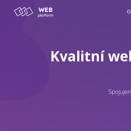
O
Kvalitní we
Spojujem