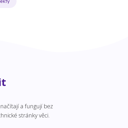
jekty
it
ačítají a fungují bez
hnické stránky věci.