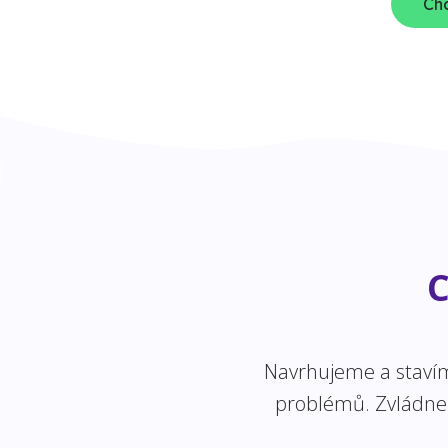
Chc
C
Navrhujeme a stavíme
problémů. Zvládneme