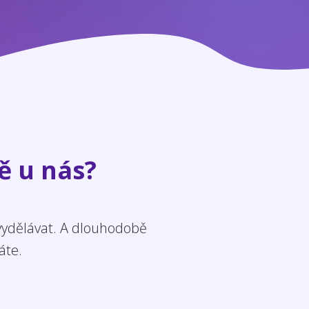
ě u nás?
 vydělávat. A dlouhodobě
áte.