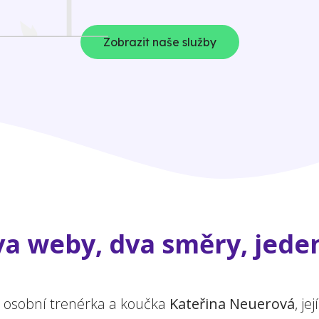
Zobrazit naše služby
a weby, dva směry, jeden
a osobní trenérka a koučka
Kateřina Neuerová
, j