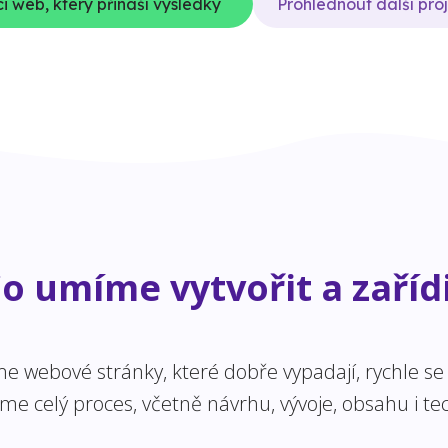
i web, který přináší výsledky
Prohlédnout další pro
o umíme vytvořit a zaříd
 webové stránky, které dobře vypadají, rychle se n
 celý proces, včetně návrhu, vývoje, obsahu i tec