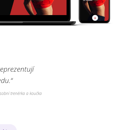
eprezentují
du.“
sobní trenérka a koučka