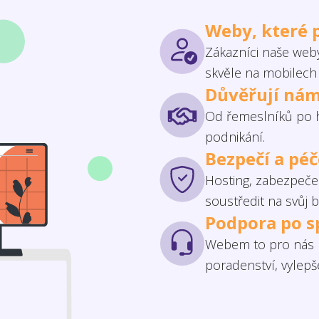
Weby, které 
Zákazníci naše weby
skvěle na mobilech 
Důvěřují nám
Od řemeslníků po h
podnikání.
Bezpečí a pé
Hosting, zabezpečen
soustředit na svůj b
Podpora po s
Webem to pro nás n
poradenství, vylep