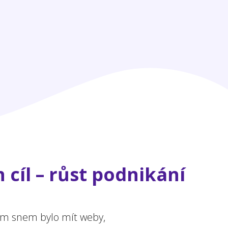
 cíl – růst podnikání
ejím snem bylo mít weby,