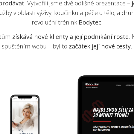
prodávat
. Vytvořili jsme dvě odlišné prezentace –
lužby v oblasti výživy, koučinku a péče o tělo, a dr
revoluční trénink
Bodytec
.
ebům
získává nové klienty a její podnikání roste
.
spuštěním webu – byl to
začátek její nové cesty
.