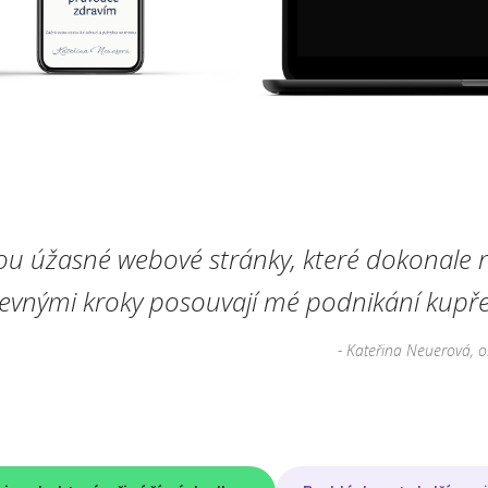
ou úžasné webové stránky, které dokonale r
pevnými kroky posouvají mé podnikání kupře
- Kateřina Neuerová, o