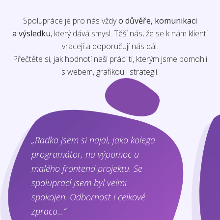
Spolupráce je pro nás vždy
o důvěře, komunikaci
a výsledku
, který dává smysl. Těší nás, že se k nám klienti
vracejí a doporučují nás dál.
Přečtěte si, jak hodnotí naši práci ti, kterým jsme pomohli
s webem, grafikou i strategií.
„Radka jsem si najal, jako kolega
programátor, na výpomoc u
malého frontend projektu. Se
spoluprací jsem byl velmi
spokojen. Odbornost i celkové
zpraco...“