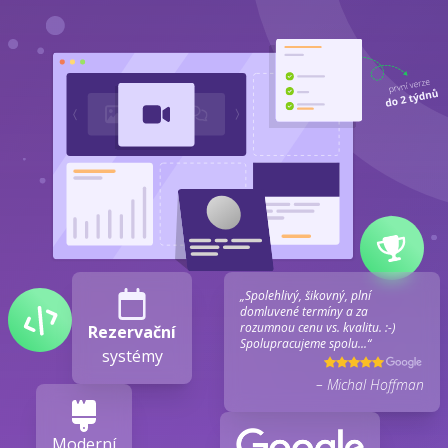
„Spolehlivý, šikovný, plní
domluvené termíny a za
rozumnou cenu vs. kvalitu. :-)
Rezervační
Spolupracujeme spolu...“
systémy
– Michal Hoffman
Moderní