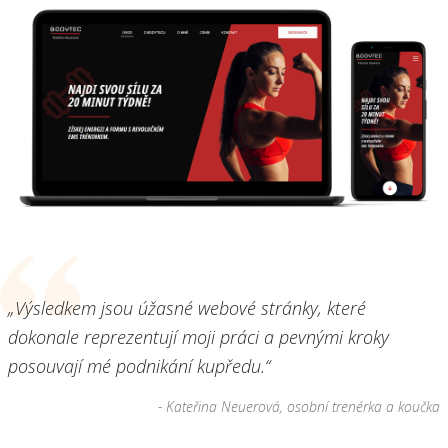
„Výsledkem jsou úžasné webové stránky, které
dokonale reprezentují moji práci a pevnými kroky
posouvají mé podnikání kupředu.“
- Kateřina Neuerová, osobní trenérka a koučka