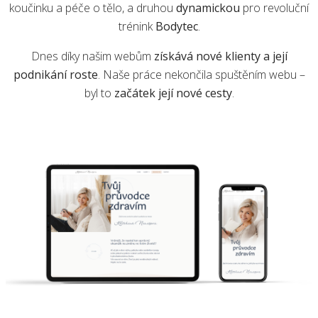
koučinku a péče o tělo, a druhou
dynamickou
pro revoluční
trénink
Bodytec
.
Dnes díky našim webům
získává nové klienty a její
podnikání roste
. Naše práce nekončila spuštěním webu –
byl to
začátek její nové cesty
.