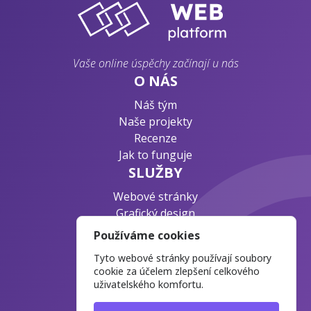
Vaše online úspěchy začínají u nás
O NÁS
Náš tým
Naše projekty
Recenze
Jak to funguje
SLUŽBY
Webové stránky
Grafický design
Byznys konzultace
Používáme cookies
PODPORA
Tyto webové stránky používají soubory
Ochrana osobních údajů
cookie za účelem zlepšení celkového
uživatelského komfortu.
Časté otázky
Blog o webdesignu