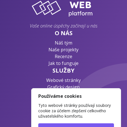
Vaše online úspěchy začínají u nás
O NÁS
Náš tým
Naše projekty
Recenze
Jak to funguje
SLUŽBY
Webové stránky
Grafický design
Byznys konzultace
Používáme cookies
PODPORA
Tyto webové stránky používají soubory
Ochrana osobních údajů
cookie za účelem zlepšení celkového
uživatelského komfortu.
Časté otázky
Blog o webdesignu