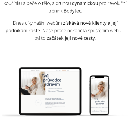
koučinku a péče o tělo, a druhou
dynamickou
pro revoluční
trénink
Bodytec
.
Dnes díky našim webům
získává nové klienty a její
podnikání roste
. Naše práce nekončila spuštěním webu –
byl to
začátek její nové cesty
.