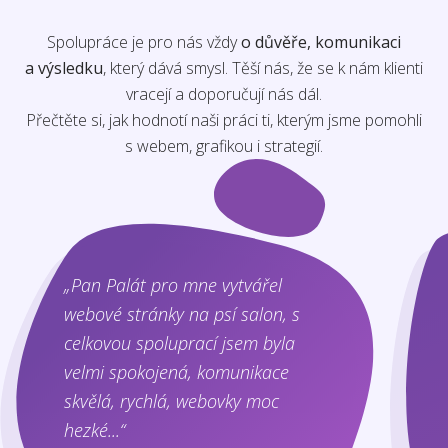
Spolupráce je pro nás vždy
o důvěře, komunikaci
a výsledku
, který dává smysl. Těší nás, že se k nám klienti
vracejí a doporučují nás dál.
Přečtěte si, jak hodnotí naši práci ti, kterým jsme pomohli
s webem, grafikou i strategií.
„Pan Palát pro mne vytvářel
webové stránky na psí salon, s
celkovou spoluprací jsem byla
velmi spokojená, komunikace
skvělá, rychlá, webovky moc
hezké...“