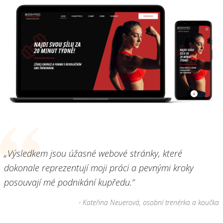
„Výsledkem jsou úžasné webové stránky, které
dokonale reprezentují moji práci a pevnými kroky
posouvají mé podnikání kupředu.“
- Kateřina Neuerová, osobní trenérka a koučka