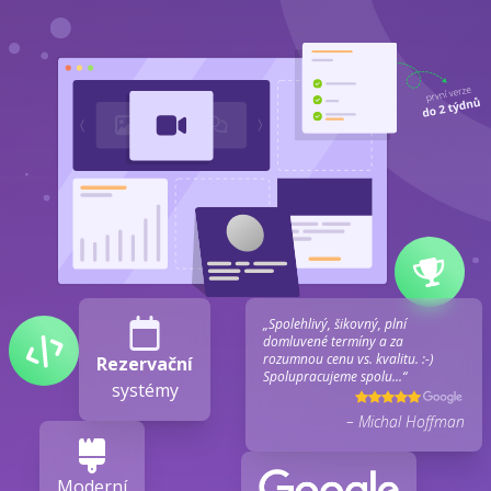
„Spolehlivý, šikovný, plní
domluvené termíny a za
rozumnou cenu vs. kvalitu. :-)
Rezervační
Spolupracujeme spolu...“
systémy
– Michal Hoffman
Moderní