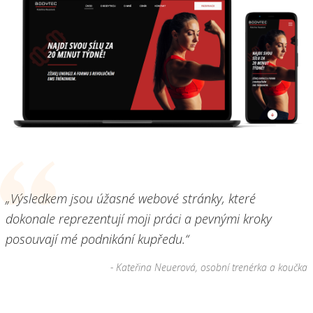
„Výsledkem jsou úžasné webové stránky, které
dokonale reprezentují moji práci a pevnými kroky
posouvají mé podnikání kupředu.“
- Kateřina Neuerová, osobní trenérka a koučka