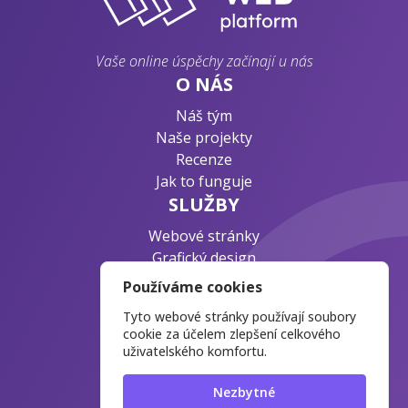
Vaše online úspěchy začínají u nás
O NÁS
Náš tým
Naše projekty
Recenze
Jak to funguje
SLUŽBY
Webové stránky
Grafický design
Byznys konzultace
Používáme cookies
PODPORA
Tyto webové stránky používají soubory
Ochrana osobních údajů
cookie za účelem zlepšení celkového
uživatelského komfortu.
Časté otázky
Blog o webdesignu
Nezbytné