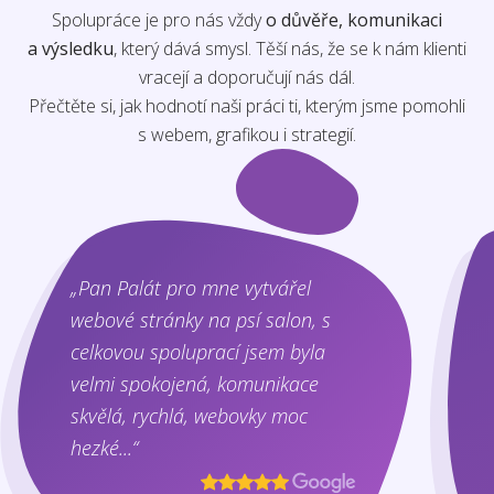
Spolupráce je pro nás vždy
o důvěře, komunikaci
a výsledku
, který dává smysl. Těší nás, že se k nám klienti
vracejí a doporučují nás dál.
Přečtěte si, jak hodnotí naši práci ti, kterým jsme pomohli
s webem, grafikou i strategií.
„Pan Palát pro mne vytvářel
webové stránky na psí salon, s
celkovou spoluprací jsem byla
velmi spokojená, komunikace
skvělá, rychlá, webovky moc
hezké...“