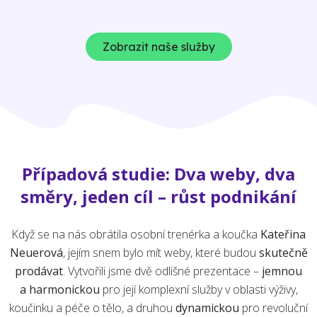
Zobrazit naše služby
Případová studie: Dva weby, dva
směry, jeden cíl – růst podnikání
Když se na nás obrátila osobní trenérka a koučka
Kateřina
Neuerová
, jejím snem bylo mít weby, které budou
skutečně
prodávat
. Vytvořili jsme dvě odlišné prezentace –
jemnou
a harmonickou
pro její komplexní služby v oblasti výživy,
koučinku a péče o tělo, a druhou
dynamickou
pro revoluční