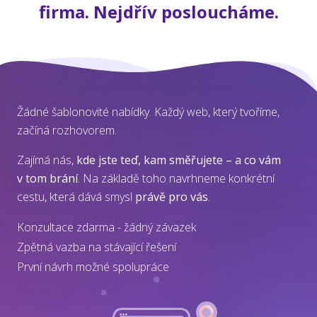
firma. Nejdřív posloucháme.
Žádné šablonovité nabídky. Každý web, který tvoříme,
začíná rozhovorem.
Zajímá nás,
kde jste teď, kam směřujete – a co vám
v tom brání
. Na základě toho navrhneme konkrétní
cestu, která dává smysl
právě pro vás
.
Konzultace zdarma - žádný závazek
Zpětná vazba na stávající řešení
První návrh možné spolupráce