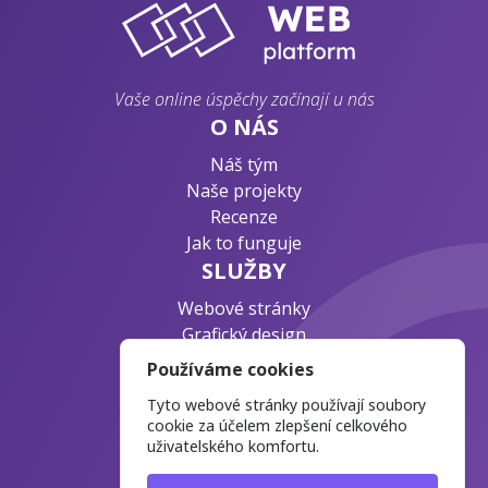
Vaše online úspěchy začínají u nás
O NÁS
Náš tým
Naše projekty
Recenze
Jak to funguje
SLUŽBY
Webové stránky
Grafický design
Byznys konzultace
Používáme cookies
PODPORA
Tyto webové stránky používají soubory
Ochrana osobních údajů
cookie za účelem zlepšení celkového
uživatelského komfortu.
Časté otázky
Blog o webdesignu