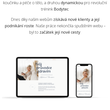
koučinku a péče o tělo, a druhou
dynamickou
pro revoluční
trénink
Bodytec
.
Dnes díky našim webům
získává nové klienty a její
podnikání roste
. Naše práce nekončila spuštěním webu –
byl to
začátek její nové cesty
.