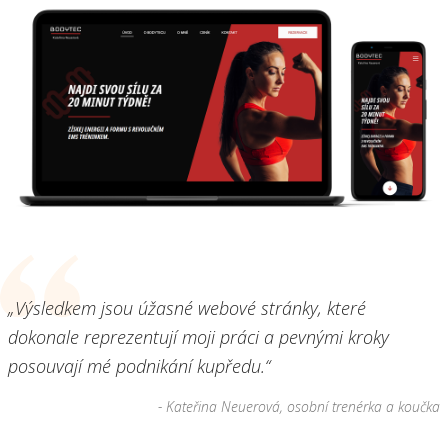
„Výsledkem jsou úžasné webové stránky, které
dokonale reprezentují moji práci a pevnými kroky
posouvají mé podnikání kupředu.“
- Kateřina Neuerová, osobní trenérka a koučka