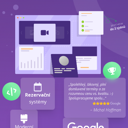
„Spolehlivý, šikovný, plní
domluvené termíny a za
rozumnou cenu vs. kvalitu. :-)
Rezervační
Spolupracujeme spolu...“
systémy
– Michal Hoffman
Moderní