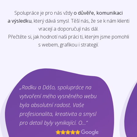
Spolupráce je pro nás vždy
o důvěře, komunikaci
a výsledku
, který dává smysl. Těší nás, že se k nám klienti
vracejí a doporučují nás dál.
Přečtěte si, jak hodnotí naši práci ti, kterým jsme pomohli
s webem, grafikou i strategií.
„Radku a Dášo, spolupráce na
vytvoření mého vysněného webu
byla absolutní radost. Vaše
profesionalita, kreativita a smysl
pro detail byly vynikající. O...“