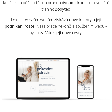
koučinku a péče o tělo, a druhou
dynamickou
pro revoluční
trénink
Bodytec
.
Dnes díky našim webům
získává nové klienty a její
podnikání roste
. Naše práce nekončila spuštěním webu –
byl to
začátek její nové cesty
.