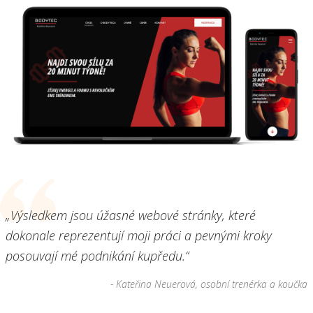
„Výsledkem jsou úžasné webové stránky, které
dokonale reprezentují moji práci a pevnými kroky
posouvají mé podnikání kupředu.“
- Kateřina Neuerová, osobní trenérka a koučka