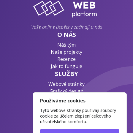
Vaše online úspěchy začínají u nás
O NÁS
Náš tým
Naše projekty
Recenze
Jak to funguje
SLUŽBY
Webové stránky
Grafický design
Byznys konzultace
Používáme cookies
PODPORA
Tyto webové stránky používají soubory
Ochrana osobních údajů
cookie za účelem zlepšení celkového
uživatelského komfortu.
Časté otázky
Blog o webdesignu