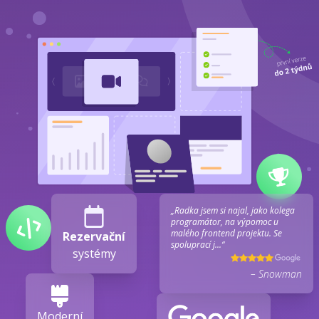
„Radka jsem si najal, jako kolega
programátor, na výpomoc u
malého frontend projektu. Se
Rezervační
spoluprací j...“
systémy
– Snowman
Moderní