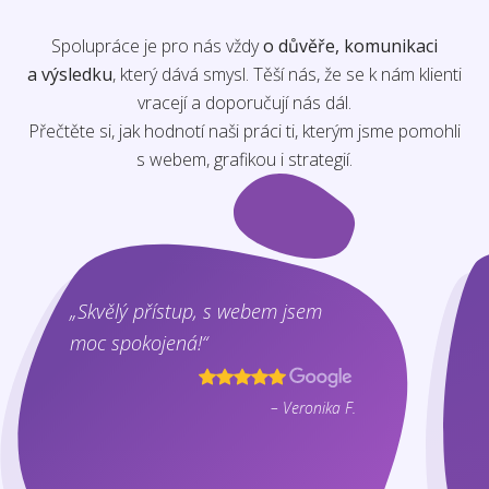
Spolupráce je pro nás vždy
o důvěře, komunikaci
a výsledku
, který dává smysl. Těší nás, že se k nám klienti
vracejí a doporučují nás dál.
Přečtěte si, jak hodnotí naši práci ti, kterým jsme pomohli
s webem, grafikou i strategií.
„Skvělý přístup, s webem jsem
moc spokojená!“
– Veronika F.