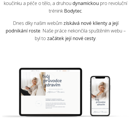
koučinku a péče o tělo, a druhou
dynamickou
pro revoluční
trénink
Bodytec
.
Dnes díky našim webům
získává nové klienty a její
podnikání roste
. Naše práce nekončila spuštěním webu –
byl to
začátek její nové cesty
.