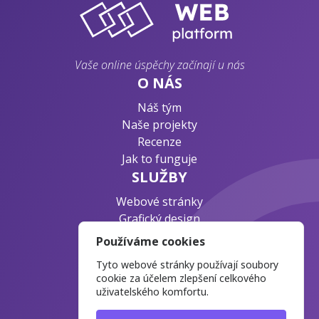
Vaše online úspěchy začínají u nás
O NÁS
Náš tým
Naše projekty
Recenze
Jak to funguje
SLUŽBY
Webové stránky
Grafický design
Byznys konzultace
Používáme cookies
PODPORA
Tyto webové stránky používají soubory
Ochrana osobních údajů
cookie za účelem zlepšení celkového
uživatelského komfortu.
Časté otázky
Blog o webdesignu