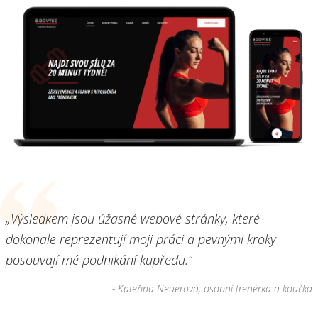
„Výsledkem jsou úžasné webové stránky, které
dokonale reprezentují moji práci a pevnými kroky
posouvají mé podnikání kupředu.“
- Kateřina Neuerová, osobní trenérka a koučka