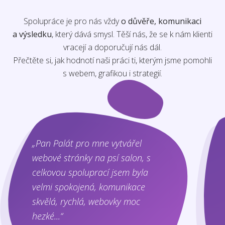
Spolupráce je pro nás vždy
o důvěře, komunikaci
a výsledku
, který dává smysl. Těší nás, že se k nám klienti
vracejí a doporučují nás dál.
Přečtěte si, jak hodnotí naši práci ti, kterým jsme pomohli
s webem, grafikou i strategií.
„Pan Palát pro mne vytvářel
webové stránky na psí salon, s
celkovou spoluprací jsem byla
velmi spokojená, komunikace
skvělá, rychlá, webovky moc
hezké...“