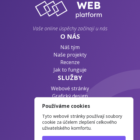
Vaše online úspěchy začínají u nás
O NÁS
Náš tým
Naše projekty
Recenze
Jak to funguje
SLUŽBY
Webové stránky
Grafický design
Byznys konzultace
Používáme cookies
PODPORA
Tyto webové stránky používají soubory
Ochrana osobních údajů
cookie za účelem zlepšení celkového
uživatelského komfortu.
Časté otázky
Blog o webdesignu