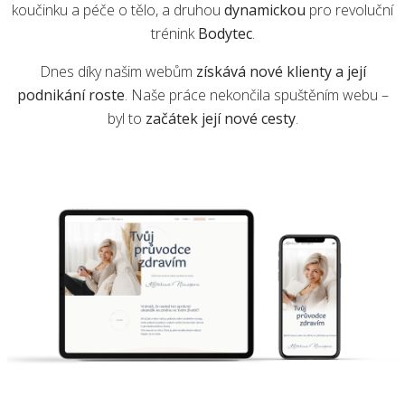
koučinku a péče o tělo, a druhou
dynamickou
pro revoluční
trénink
Bodytec
.
Dnes díky našim webům
získává nové klienty a její
podnikání roste
. Naše práce nekončila spuštěním webu –
byl to
začátek její nové cesty
.