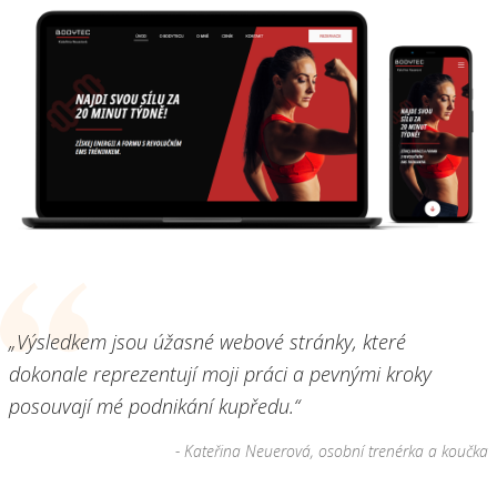
„Výsledkem jsou úžasné webové stránky, které
dokonale reprezentují moji práci a pevnými kroky
posouvají mé podnikání kupředu.“
- Kateřina Neuerová, osobní trenérka a koučka