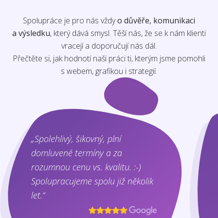
Spolupráce je pro nás vždy
o důvěře, komunikaci
a výsledku
, který dává smysl. Těší nás, že se k nám klienti
vracejí a doporučují nás dál.
Přečtěte si, jak hodnotí naši práci ti, kterým jsme pomohli
s webem, grafikou i strategií.
„Spolehlivý, šikovný, plní
domluvené termíny a za
rozumnou cenu vs. kvalitu. :-)
Spolupracujeme spolu již několik
let.“