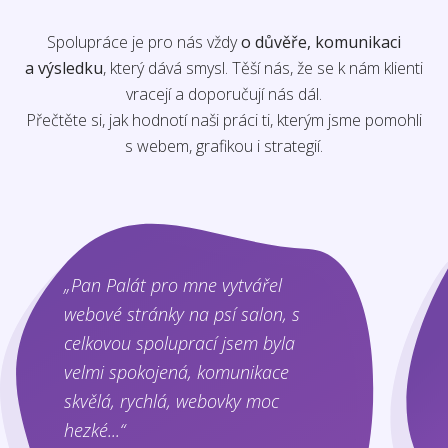
Spolupráce je pro nás vždy
o důvěře, komunikaci
a výsledku
, který dává smysl. Těší nás, že se k nám klienti
vracejí a doporučují nás dál.
Přečtěte si, jak hodnotí naši práci ti, kterým jsme pomohli
s webem, grafikou i strategií.
„Pan Palát pro mne vytvářel
webové stránky na psí salon, s
celkovou spoluprací jsem byla
velmi spokojená, komunikace
skvělá, rychlá, webovky moc
hezké...“