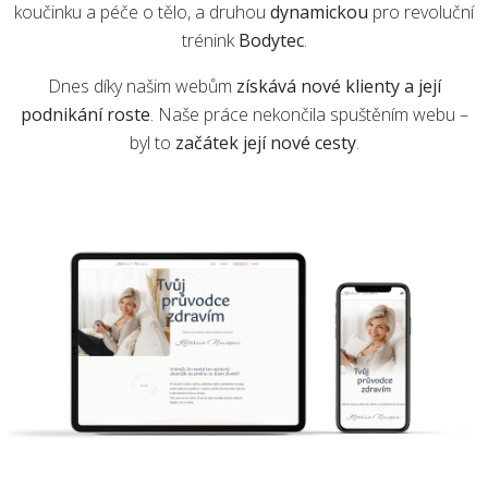
koučinku a péče o tělo, a druhou
dynamickou
pro revoluční
trénink
Bodytec
.
Dnes díky našim webům
získává nové klienty a její
podnikání roste
. Naše práce nekončila spuštěním webu –
byl to
začátek její nové cesty
.