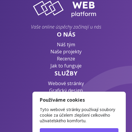
Vaše online úspěchy začínají u nás
O NÁS
Náš tým
Naše projekty
Recenze
Jak to funguje
SLUŽBY
Webové stránky
Grafický design
Byznys konzultace
Používáme cookies
PODPORA
Tyto webové stránky používají soubory
Ochrana osobních údajů
cookie za účelem zlepšení celkového
uživatelského komfortu.
Časté otázky
Blog o webdesignu