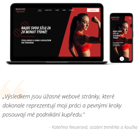
„Výsledkem jsou úžasné webové stránky, které
dokonale reprezentují moji práci a pevnými kroky
posouvají mé podnikání kupředu.“
- Kateřina Neuerová, osobní trenérka a koučka