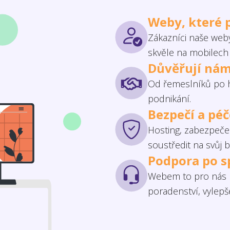
Weby, které 
Zákazníci naše weby
skvěle na mobilech 
Důvěřují nám
Od řemeslníků po h
podnikání.
Bezpečí a pé
Hosting, zabezpečen
soustředit na svůj b
Podpora po s
Webem to pro nás n
poradenství, vylep