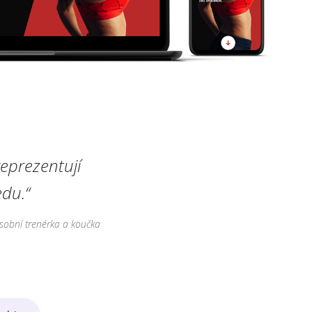
eprezentují
du.“
sobní trenérka a koučka