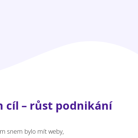
 cíl – růst podnikání
ejím snem bylo mít weby,