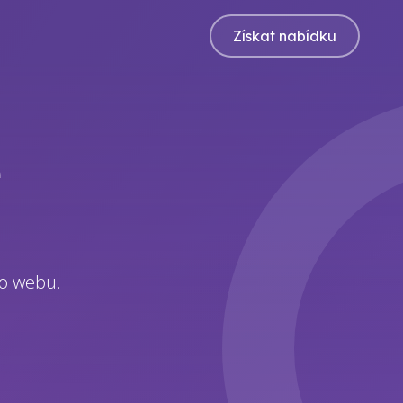
Získat nabídku
é
ho webu.