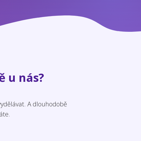
ě u nás?
 vydělávat. A dlouhodobě
áte.