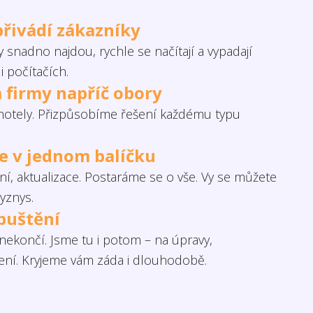
přivádí zákazníky
 snadno najdou, rychle se načítají a vypadají
i počítačích.
 firmy napříč obory
otely. Přizpůsobíme řešení každému typu
če v jednom balíčku
í, aktualizace. Postaráme se o vše. Vy se můžete
yznys.
puštění
ekončí. Jsme tu i potom – na úpravy,
šení. Kryjeme vám záda i dlouhodobě.