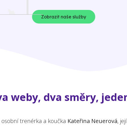
Zobrazit naše služby
a weby, dva směry, jeden
a osobní trenérka a koučka
Kateřina Neuerová
, j