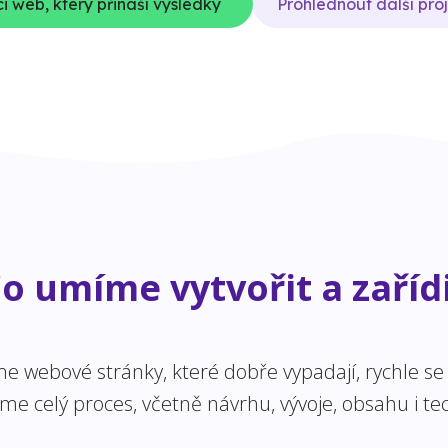
i web, který přináší výsledky
Prohlédnout další pro
o umíme vytvořit a zaříd
 webové stránky, které dobře vypadají, rychle se n
 celý proces, včetně návrhu, vývoje, obsahu i tec