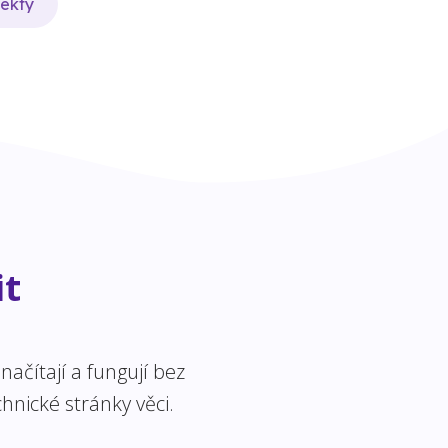
jekty
it
ačítají a fungují bez
hnické stránky věci.