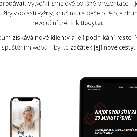
prodávat
. Vytvořili jsme dvě odlišné prezentace –
lužby v oblasti výživy, koučinku a péče o tělo, a dr
revoluční trénink
Bodytec
.
ebům
získává nové klienty a její podnikání roste
.
spuštěním webu – byl to
začátek její nové cesty
.