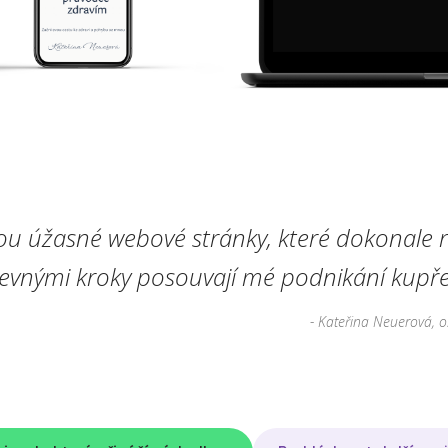
ou úžasné webové stránky, které dokonale r
pevnými kroky posouvají mé podnikání kupře
- Kateřina Neuerová, o