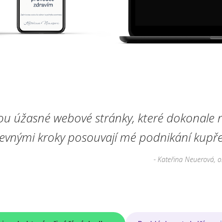
ou úžasné webové stránky, které dokonale r
pevnými kroky posouvají mé podnikání kupře
- Kateřina Neuerová, o