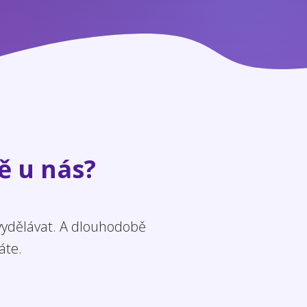
ě u nás?
 vydělávat. A dlouhodobě
áte.