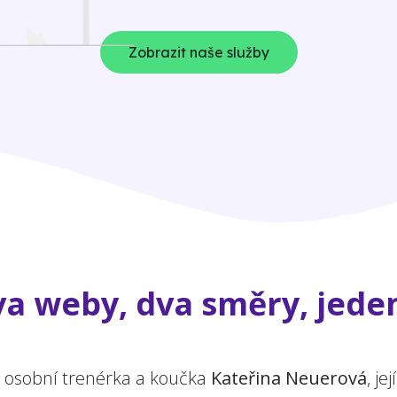
Zobrazit naše služby
a weby, dva směry, jeden
a osobní trenérka a koučka
Kateřina Neuerová
, j