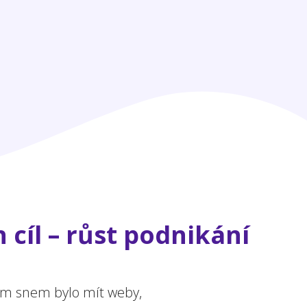
 cíl – růst podnikání
ejím snem bylo mít weby,