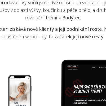
prodávat
. Vytvořili jsme dvě odlišné prezentace –
lužby v oblasti výživy, koučinku a péče o tělo, a dr
revoluční trénink
Bodytec
.
ebům
získává nové klienty a její podnikání roste
.
spuštěním webu – byl to
začátek její nové cesty
.