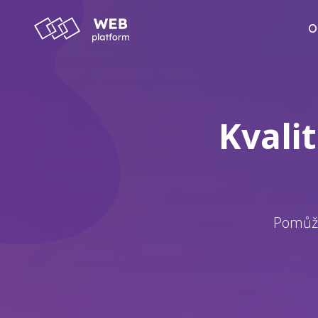
O
Kvali
Pomůže