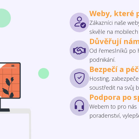
Weby, které 
Zákazníci naše weby
skvěle na mobilech 
Důvěřují nám
Od řemeslníků po h
podnikání.
Bezpečí a pé
Hosting, zabezpečen
soustředit na svůj b
Podpora po s
Webem to pro nás n
poradenství, vylep