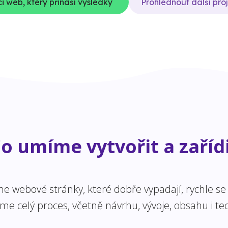
i web, který přináší výsledky
Prohlédnout další pro
o umíme vytvořit a zaříd
 webové stránky, které dobře vypadají, rychle se n
 celý proces, včetně návrhu, vývoje, obsahu i tec