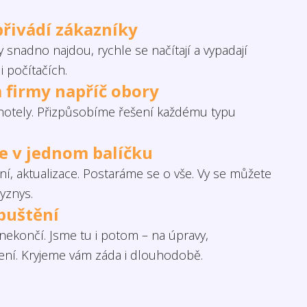
přivádí zákazníky
 snadno najdou, rychle se načítají a vypadají
i počítačích.
 firmy napříč obory
otely. Přizpůsobíme řešení každému typu
če v jednom balíčku
í, aktualizace. Postaráme se o vše. Vy se můžete
yznys.
puštění
ekončí. Jsme tu i potom – na úpravy,
šení. Kryjeme vám záda i dlouhodobě.