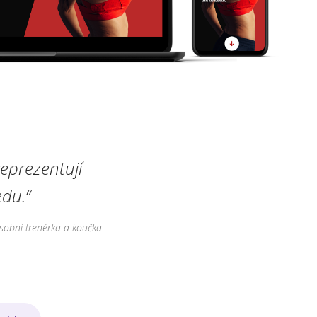
eprezentují
du.“
sobní trenérka a koučka