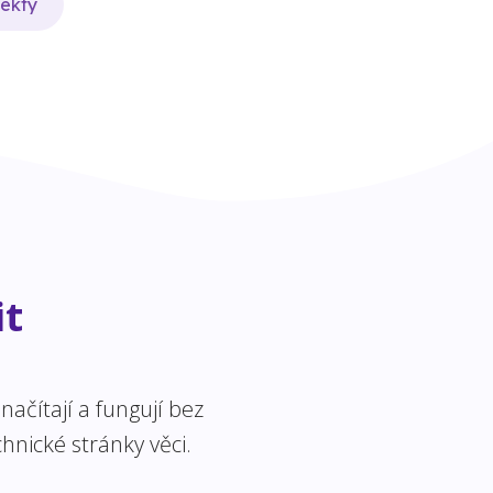
jekty
it
ačítají a fungují bez
hnické stránky věci.