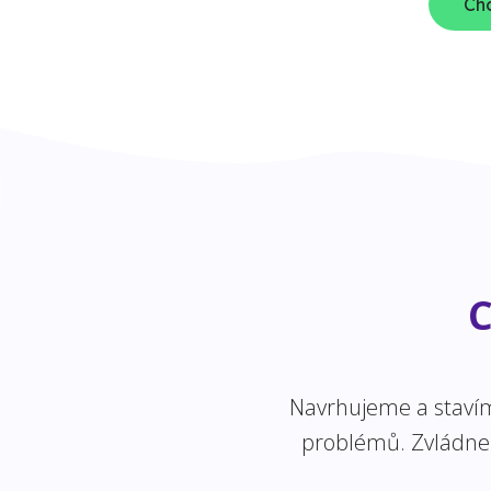
Chc
C
Navrhujeme a stavíme
problémů. Zvládneme