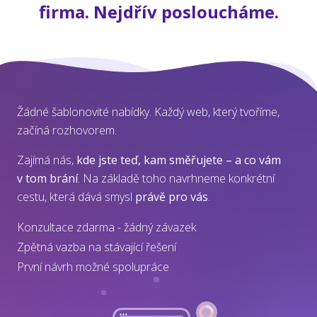
firma. Nejdřív posloucháme.
Žádné šablonovité nabídky. Každý web, který tvoříme,
začíná rozhovorem.
Zajímá nás,
kde jste teď, kam směřujete – a co vám
v tom brání
. Na základě toho navrhneme konkrétní
cestu, která dává smysl
právě pro vás
.
Konzultace zdarma - žádný závazek
Zpětná vazba na stávající řešení
První návrh možné spolupráce