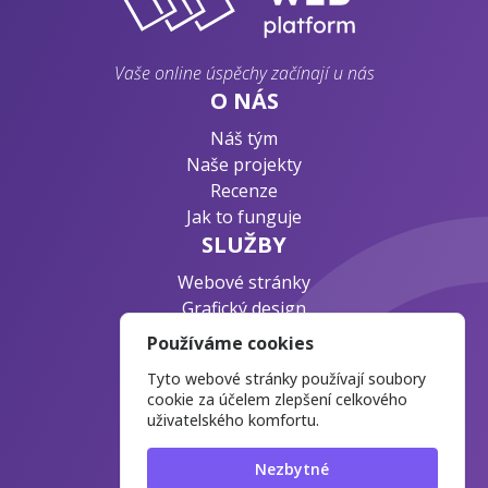
Vaše online úspěchy začínají u nás
O NÁS
Náš tým
Naše projekty
Recenze
Jak to funguje
SLUŽBY
Webové stránky
Grafický design
Byznys konzultace
Používáme cookies
PODPORA
Tyto webové stránky používají soubory
Ochrana osobních údajů
cookie za účelem zlepšení celkového
uživatelského komfortu.
Časté otázky
Blog o webdesignu
Nezbytné