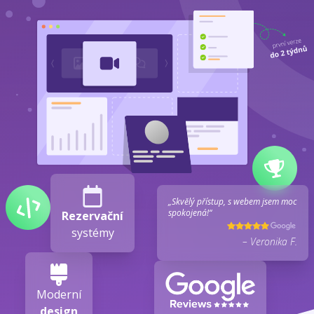
„Skvělý přístup, s webem jsem moc
spokojená!“
Rezervační
systémy
– Veronika F.
Moderní
design