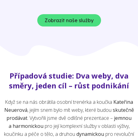
Zobrazit naše služby
Případová studie: Dva weby, dva
směry, jeden cíl – růst podnikání
Když se na nás obrátila osobní trenérka a koučka
Kateřina
Neuerová
, jejím snem bylo mít weby, které budou
skutečně
prodávat
. Vytvořili jsme dvě odlišné prezentace –
jemnou
a harmonickou
pro její komplexní služby v oblasti výživy,
koučinku a péče o tělo, a druhou
dynamickou
pro revoluční