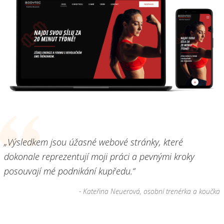
„Výsledkem jsou úžasné webové stránky, které
dokonale reprezentují moji práci a pevnými kroky
posouvají mé podnikání kupředu.“
- Kateřina Neuerová, osobní trenérka a koučka