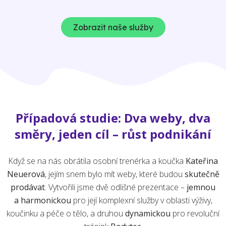
Zobrazit naše služby
Případová studie: Dva weby, dva
směry, jeden cíl – růst podnikání
Když se na nás obrátila osobní trenérka a koučka
Kateřina
Neuerová
, jejím snem bylo mít weby, které budou
skutečně
prodávat
. Vytvořili jsme dvě odlišné prezentace –
jemnou
a harmonickou
pro její komplexní služby v oblasti výživy,
koučinku a péče o tělo, a druhou
dynamickou
pro revoluční