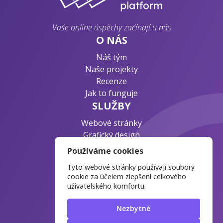
Vaše online úspěchy začínají u nás
O NÁS
Náš tým
Naše projekty
Recenze
Jak to funguje
SLUŽBY
Webové stránky
Grafický design
Byznys konzultace
Používáme cookies
PODPORA
Tyto webové stránky používají soubory
Ochrana osobních údajů
cookie za účelem zlepšení celkového
uživatelského komfortu.
Časté otázky
Blog o webdesignu
Nezbytné