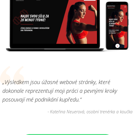
„Výsledkem jsou úžasné webové stránky, které
dokonale reprezentují moji práci a pevnými kroky
posouvají mé podnikání kupředu.“
- Kateřina Neuerová, osobní trenérka a koučka