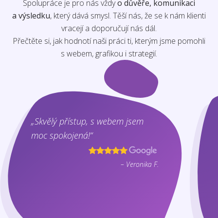
Spolupráce je pro nás vždy
o důvěře, komunikaci
a výsledku
, který dává smysl. Těší nás, že se k nám klienti
vracejí a doporučují nás dál.
Přečtěte si, jak hodnotí naši práci ti, kterým jsme pomohli
s webem, grafikou i strategií.
„Skvělý přístup, s webem jsem
moc spokojená!“
– Veronika F.