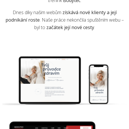
trénink
Bodytec
.
Dnes díky našim webům
získává nové klienty a její
podnikání roste
. Naše práce nekončila spuštěním webu –
byl to
začátek její nové cesty
.