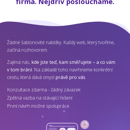
firma. Nejdřív posloucháme.
Žádné šablonovité nabídky. Každý web, který tvoříme,
začíná rozhovorem.
Zajímá nás,
kde jste teď, kam směřujete – a co vám
v tom brání
. Na základě toho navrhneme konkrétní
cestu, která dává smysl
právě pro vás
.
Konzultace zdarma - žádný závazek
Zpětná vazba na stávající řešení
První návrh možné spolupráce