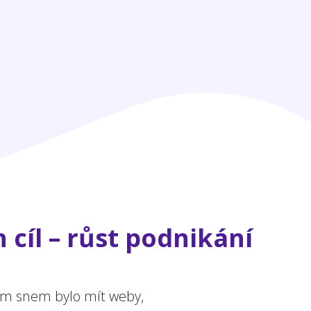
 cíl – růst podnikání
ejím snem bylo mít weby,