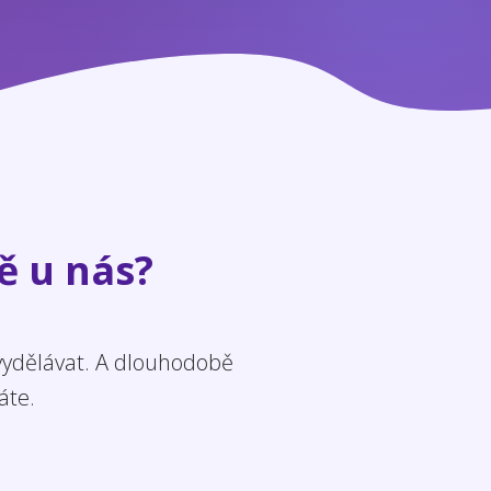
ě u nás?
 vydělávat. A dlouhodobě
áte.