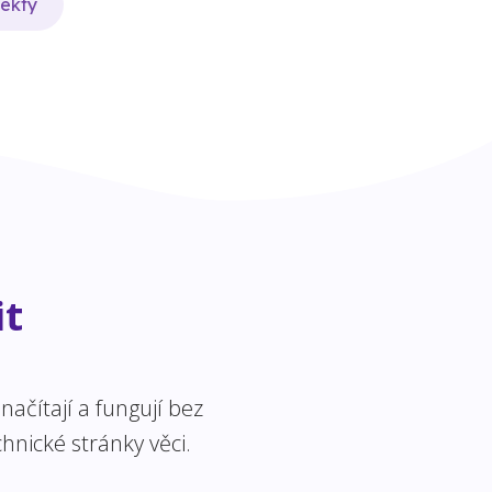
jekty
it
ačítají a fungují bez
hnické stránky věci.