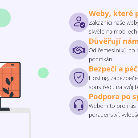
Weby, které 
Zákazníci naše weby
skvěle na mobilech 
Důvěřují nám
Od řemeslníků po h
podnikání.
Bezpečí a pé
Hosting, zabezpečen
soustředit na svůj b
Podpora po s
Webem to pro nás n
poradenství, vylep