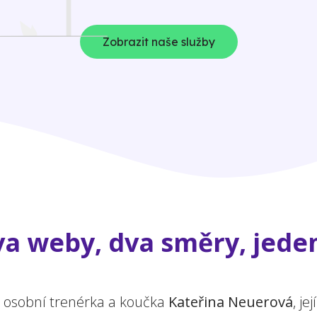
Zobrazit naše služby
a weby, dva směry, jeden
a osobní trenérka a koučka
Kateřina Neuerová
, j