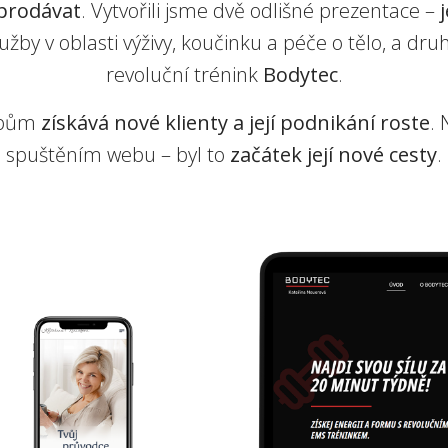
prodávat
. Vytvořili jsme dvě odlišné prezentace –
lužby v oblasti výživy, koučinku a péče o tělo, a dr
revoluční trénink
Bodytec
.
ebům
získává nové klienty a její podnikání roste
.
spuštěním webu – byl to
začátek její nové cesty
.