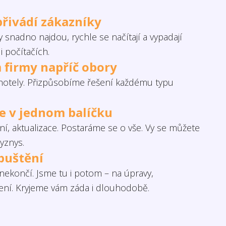
přivádí zákazníky
 snadno najdou, rychle se načítají a vypadají
i počítačích.
 firmy napříč obory
otely. Přizpůsobíme řešení každému typu
če v jednom balíčku
í, aktualizace. Postaráme se o vše. Vy se můžete
yznys.
puštění
ekončí. Jsme tu i potom – na úpravy,
šení. Kryjeme vám záda i dlouhodobě.