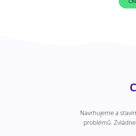
Chc
C
Navrhujeme a stavíme
problémů. Zvládneme