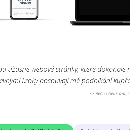
ou úžasné webové stránky, které dokonale r
pevnými kroky posouvají mé podnikání kupře
- Kateřina Neuerová, o