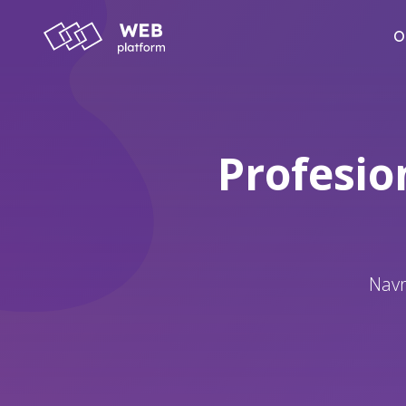
O
Profesio
Navr