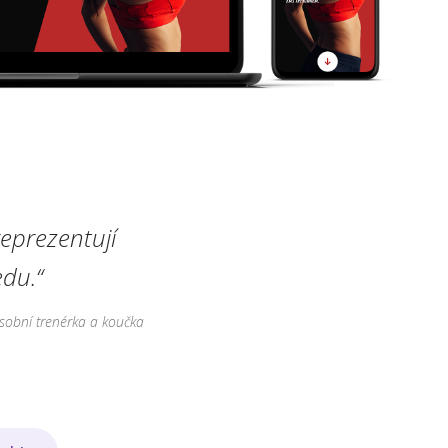
eprezentují
du.“
sobní trenérka a koučka