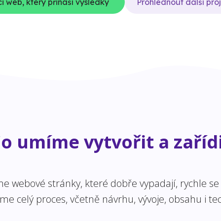
i web, který přináší výsledky
Prohlédnout další pro
o umíme vytvořit a zaříd
 webové stránky, které dobře vypadají, rychle se n
 celý proces, včetně návrhu, vývoje, obsahu i tec