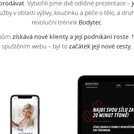
prodávat
. Vytvořili jsme dvě odlišné prezentace –
lužby v oblasti výživy, koučinku a péče o tělo, a dr
revoluční trénink
Bodytec
.
ebům
získává nové klienty a její podnikání roste
.
spuštěním webu – byl to
začátek její nové cesty
.