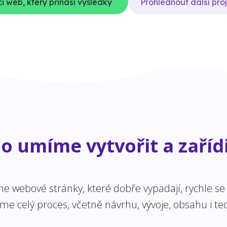
i web, který přináší výsledky
Prohlédnout další pro
o umíme vytvořit a zaříd
 webové stránky, které dobře vypadají, rychle se n
 celý proces, včetně návrhu, vývoje, obsahu i tec