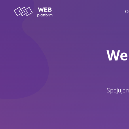
O
We
Spojujem