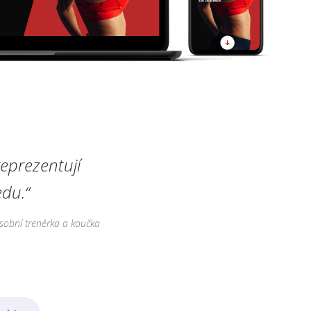
eprezentují
du.“
sobní trenérka a koučka