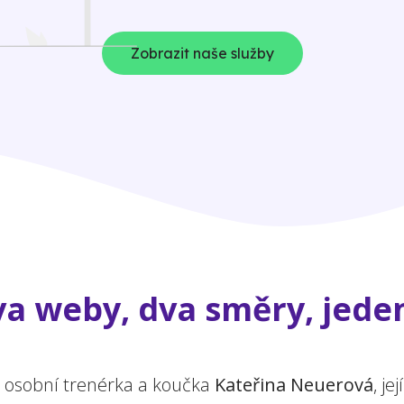
Zobrazit naše služby
a weby, dva směry, jeden
a osobní trenérka a koučka
Kateřina Neuerová
, j