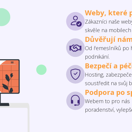
Weby, které 
Zákazníci naše weby
skvěle na mobilech 
Důvěřují nám
Od řemeslníků po h
podnikání.
Bezpečí a pé
Hosting, zabezpečen
soustředit na svůj b
Podpora po s
Webem to pro nás n
poradenství, vylep