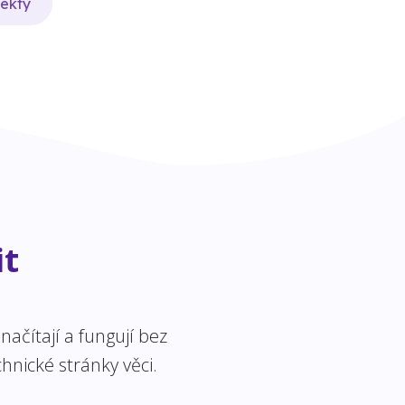
jekty
it
ačítají a fungují bez
hnické stránky věci.