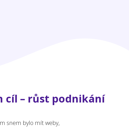
 cíl – růst podnikání
ejím snem bylo mít weby,