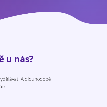
ě u nás?
 vydělávat. A dlouhodobě
áte.