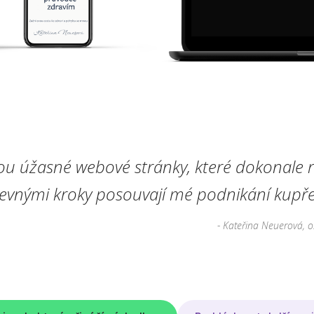
ou úžasné webové stránky, které dokonale r
pevnými kroky posouvají mé podnikání kupře
- Kateřina Neuerová, o