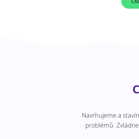
Chc
C
Navrhujeme a stavíme
problémů. Zvládneme