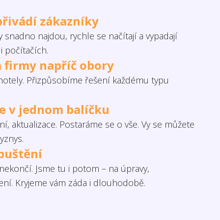
přivádí zákazníky
 snadno najdou, rychle se načítají a vypadají
i počítačích.
 firmy napříč obory
otely. Přizpůsobíme řešení každému typu
če v jednom balíčku
í, aktualizace. Postaráme se o vše. Vy se můžete
yznys.
puštění
ekončí. Jsme tu i potom – na úpravy,
šení. Kryjeme vám záda i dlouhodobě.