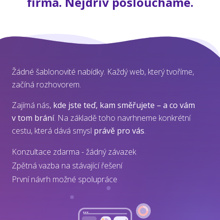
firma. Nejdřív posloucháme.
Žádné šablonovité nabídky. Každý web, který tvoříme,
začíná rozhovorem.
Zajímá nás,
kde jste teď, kam směřujete – a co vám
v tom brání
. Na základě toho navrhneme konkrétní
cestu, která dává smysl
právě pro vás
.
Konzultace zdarma - žádný závazek
Zpětná vazba na stávající řešení
První návrh možné spolupráce