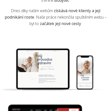
trénink
Bodytec
.
Dnes díky našim webům
získává nové klienty a její
podnikání roste
. Naše práce nekončila spuštěním webu –
byl to
začátek její nové cesty
.