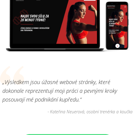
„Výsledkem jsou úžasné webové stránky, které
dokonale reprezentují moji práci a pevnými kroky
posouvají mé podnikání kupředu.“
- Kateřina Neuerová, osobní trenérka a koučka