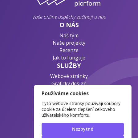
Vaše online úspěchy začínají u nás
O NÁS
Náš tým
Naše projekty
Recenze
Jak to funguje
SLUŽBY
Webové stránky
Grafický design
Byznys konzultace
Používáme cookies
PODPORA
Tyto webové stránky používají soubory
Ochrana osobních údajů
cookie za účelem zlepšení celkového
uživatelského komfortu.
Časté otázky
Blog o webdesignu
Nezbytné