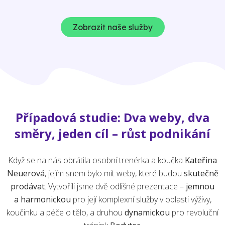
Zobrazit naše služby
Případová studie: Dva weby, dva
směry, jeden cíl – růst podnikání
Když se na nás obrátila osobní trenérka a koučka
Kateřina
Neuerová
, jejím snem bylo mít weby, které budou
skutečně
prodávat
. Vytvořili jsme dvě odlišné prezentace –
jemnou
a harmonickou
pro její komplexní služby v oblasti výživy,
koučinku a péče o tělo, a druhou
dynamickou
pro revoluční