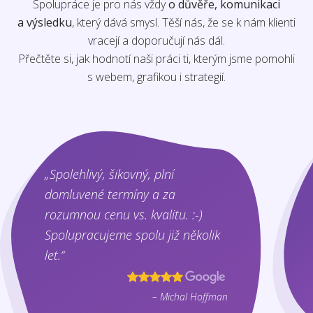
Spolupráce je pro nás vždy
o důvěře, komunikaci
a výsledku
, který dává smysl. Těší nás, že se k nám klienti
vracejí a doporučují nás dál.
Přečtěte si, jak hodnotí naši práci ti, kterým jsme pomohli
s webem, grafikou i strategií.
„Spolehlivý, šikovný, plní
domluvené termíny a za
rozumnou cenu vs. kvalitu. :-)
Spolupracujeme spolu již několik
let.“
– Michal Hoffman