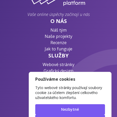
Vaše online úspěchy začínají u nás
O NÁS
Náš tým
Naše projekty
Recenze
Jak to funguje
SLUŽBY
Webové stránky
Grafický design
Byznys konzultace
Používáme cookies
PODPORA
Tyto webové stránky používají soubory
Ochrana osobních údajů
cookie za účelem zlepšení celkového
uživatelského komfortu.
Časté otázky
Blog o webdesignu
Nezbytné