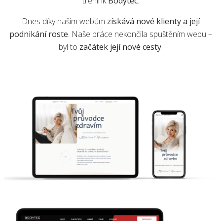
trénink
Bodytec
.
Dnes díky našim webům
získává nové klienty a její
podnikání roste
. Naše práce nekončila spuštěním webu –
byl to
začátek její nové cesty
.