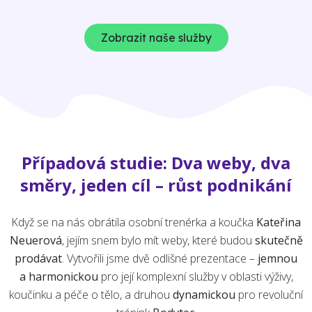
Zobrazit naše služby
Případová studie: Dva weby, dva
směry, jeden cíl – růst podnikání
Když se na nás obrátila osobní trenérka a koučka
Kateřina
Neuerová
, jejím snem bylo mít weby, které budou
skutečně
prodávat
. Vytvořili jsme dvě odlišné prezentace –
jemnou
a harmonickou
pro její komplexní služby v oblasti výživy,
koučinku a péče o tělo, a druhou
dynamickou
pro revoluční