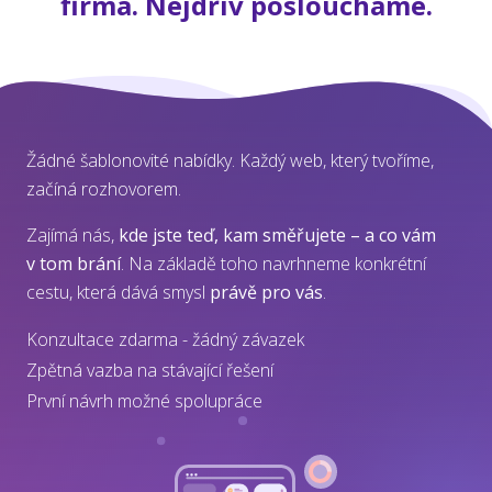
firma. Nejdřív posloucháme.
Žádné šablonovité nabídky. Každý web, který tvoříme,
začíná rozhovorem.
Zajímá nás,
kde jste teď, kam směřujete – a co vám
v tom brání
. Na základě toho navrhneme konkrétní
cestu, která dává smysl
právě pro vás
.
Konzultace zdarma - žádný závazek
Zpětná vazba na stávající řešení
První návrh možné spolupráce