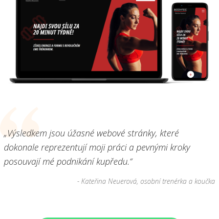
„Výsledkem jsou úžasné webové stránky, které
dokonale reprezentují moji práci a pevnými kroky
posouvají mé podnikání kupředu.“
- Kateřina Neuerová, osobní trenérka a koučka