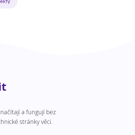
jekty
it
ačítají a fungují bez
hnické stránky věci.