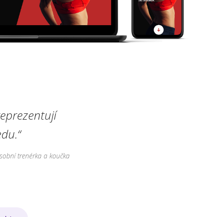
eprezentují
du.“
sobní trenérka a koučka