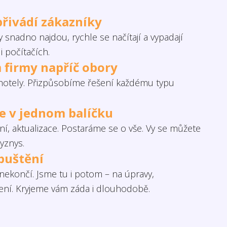
přivádí zákazníky
 snadno najdou, rychle se načítají a vypadají
i počítačích.
 firmy napříč obory
otely. Přizpůsobíme řešení každému typu
če v jednom balíčku
í, aktualizace. Postaráme se o vše. Vy se můžete
yznys.
puštění
ekončí. Jsme tu i potom – na úpravy,
šení. Kryjeme vám záda i dlouhodobě.