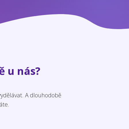
ě u nás?
 vydělávat. A dlouhodobě
áte.