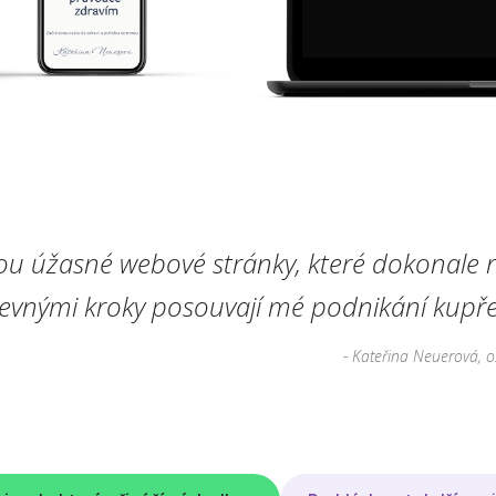
ou úžasné webové stránky, které dokonale r
pevnými kroky posouvají mé podnikání kupře
- Kateřina Neuerová, o