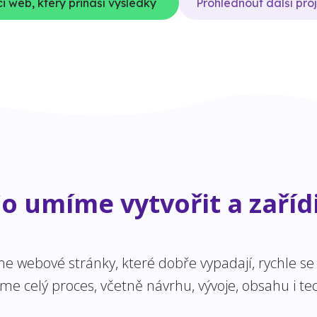
i web, který přináší výsledky
Prohlédnout další pro
o umíme vytvořit a zaříd
 webové stránky, které dobře vypadají, rychle se n
 celý proces, včetně návrhu, vývoje, obsahu i tec