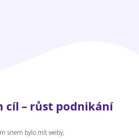
 cíl – růst podnikání
ejím snem bylo mít weby,