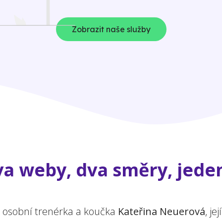
Zobrazit naše služby
a weby, dva směry, jeden
a osobní trenérka a koučka
Kateřina Neuerová
, j