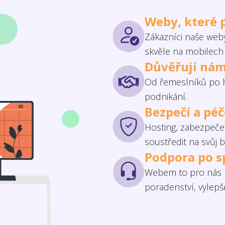
Weby, které 
Zákazníci naše weby
skvěle na mobilech 
Důvěřují nám
Od řemeslníků po h
podnikání.
Bezpečí a pé
Hosting, zabezpečen
soustředit na svůj b
Podpora po s
Webem to pro nás n
poradenství, vylep