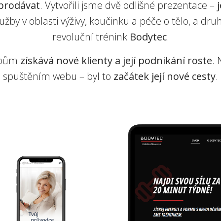
prodávat
. Vytvořili jsme dvě odlišné prezentace –
lužby v oblasti výživy, koučinku a péče o tělo, a dr
revoluční trénink
Bodytec
.
ebům
získává nové klienty a její podnikání roste
.
spuštěním webu – byl to
začátek její nové cesty
.