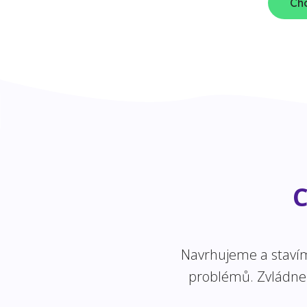
Chc
C
Navrhujeme a stavíme
problémů. Zvládneme