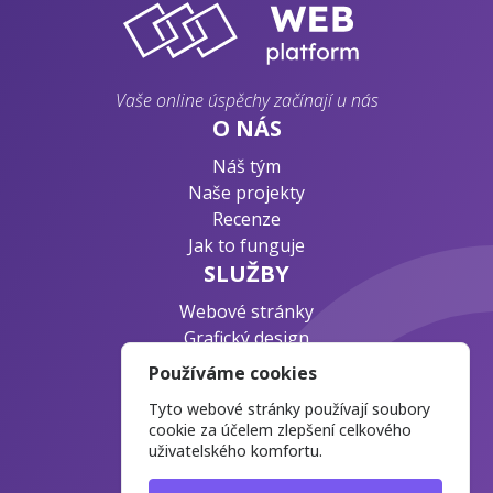
Vaše online úspěchy začínají u nás
O NÁS
Náš tým
Naše projekty
Recenze
Jak to funguje
SLUŽBY
Webové stránky
Grafický design
Byznys konzultace
Používáme cookies
PODPORA
Tyto webové stránky používají soubory
Ochrana osobních údajů
cookie za účelem zlepšení celkového
uživatelského komfortu.
Časté otázky
Blog o webdesignu