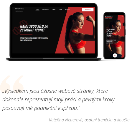
„Výsledkem jsou úžasné webové stránky, které
dokonale reprezentují moji práci a pevnými kroky
posouvají mé podnikání kupředu.“
- Kateřina Neuerová, osobní trenérka a koučka