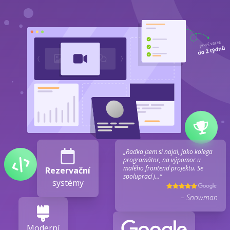
„Radka jsem si najal, jako kolega
programátor, na výpomoc u
malého frontend projektu. Se
Rezervační
spoluprací j...“
systémy
– Snowman
Moderní