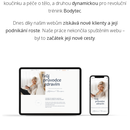
koučinku a péče o tělo, a druhou
dynamickou
pro revoluční
trénink
Bodytec
.
Dnes díky našim webům
získává nové klienty a její
podnikání roste
. Naše práce nekončila spuštěním webu –
byl to
začátek její nové cesty
.