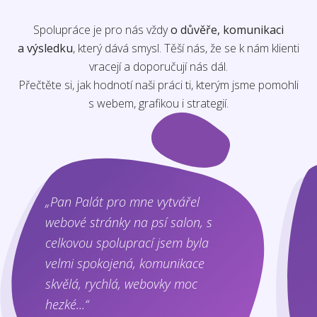
Spolupráce je pro nás vždy
o důvěře, komunikaci
a výsledku
, který dává smysl. Těší nás, že se k nám klienti
vracejí a doporučují nás dál.
Přečtěte si, jak hodnotí naši práci ti, kterým jsme pomohli
s webem, grafikou i strategií.
„Pan Palát pro mne vytvářel
webové stránky na psí salon, s
celkovou spoluprací jsem byla
velmi spokojená, komunikace
skvělá, rychlá, webovky moc
hezké...“