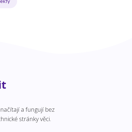
jekty
it
ačítají a fungují bez
hnické stránky věci.