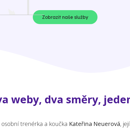
Zobrazit naše služby
a weby, dva směry, jeden
a osobní trenérka a koučka
Kateřina Neuerová
, j