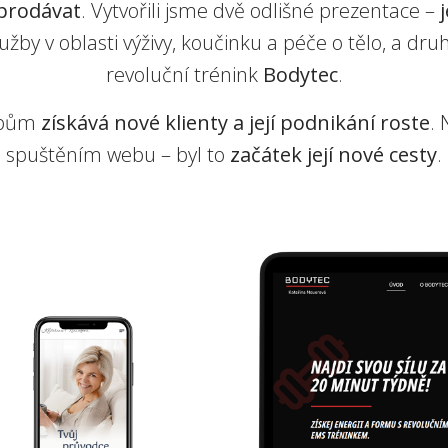
prodávat
. Vytvořili jsme dvě odlišné prezentace –
lužby v oblasti výživy, koučinku a péče o tělo, a dr
revoluční trénink
Bodytec
.
ebům
získává nové klienty a její podnikání roste
.
spuštěním webu – byl to
začátek její nové cesty
.