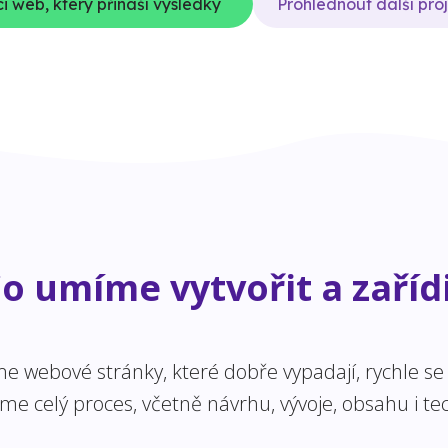
i web, který přináší výsledky
Prohlédnout další pro
o umíme vytvořit a zaříd
 webové stránky, které dobře vypadají, rychle se n
 celý proces, včetně návrhu, vývoje, obsahu i tec