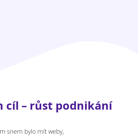
 cíl – růst podnikání
ejím snem bylo mít weby,