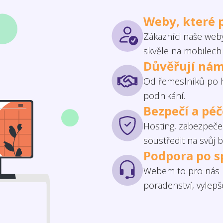
Weby, které 
Zákazníci naše weby
skvěle na mobilech 
Důvěřují nám
Od řemeslníků po h
podnikání.
Bezpečí a pé
Hosting, zabezpečen
soustředit na svůj b
Podpora po s
Webem to pro nás n
poradenství, vylep