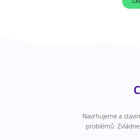
Chc
C
Navrhujeme a stavíme
problémů. Zvládneme