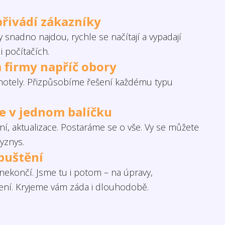
přivádí zákazníky
 snadno najdou, rychle se načítají a vypadají
i počítačích.
 firmy napříč obory
otely. Přizpůsobíme řešení každému typu
če v jednom balíčku
í, aktualizace. Postaráme se o vše. Vy se můžete
yznys.
puštění
ekončí. Jsme tu i potom – na úpravy,
šení. Kryjeme vám záda i dlouhodobě.