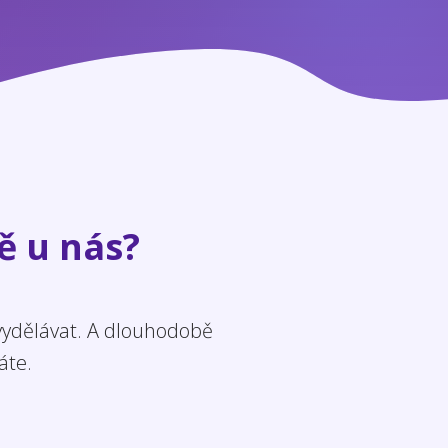
ě u nás?
 vydělávat. A dlouhodobě
áte.