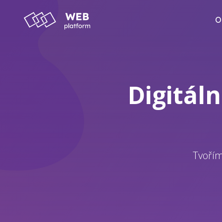
O
Digitáln
Tvořím