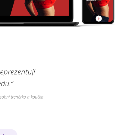
eprezentují
du.“
sobní trenérka a koučka