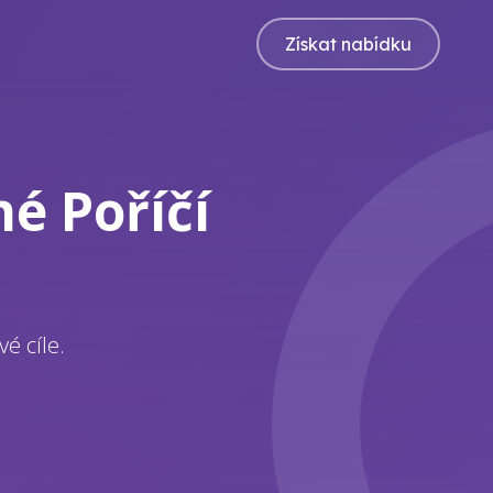
Získat nabídku
né Poříčí
é cíle.