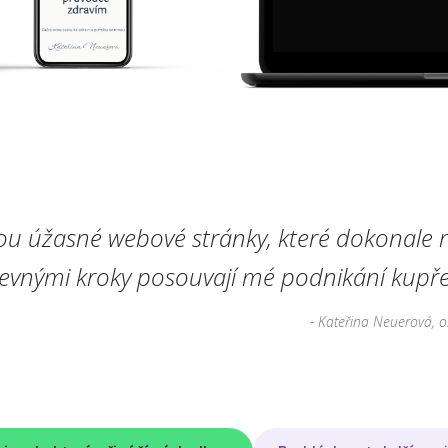
ou úžasné webové stránky, které dokonale r
pevnými kroky posouvají mé podnikání kupře
- Kateřina Neuerová, o