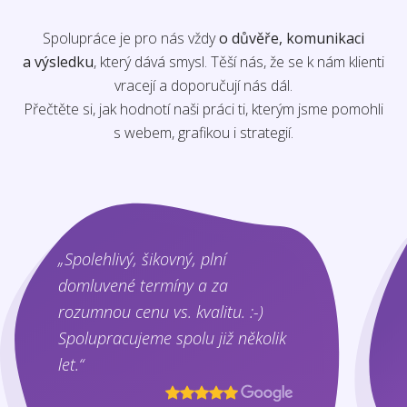
Spolupráce je pro nás vždy
o důvěře, komunikaci
a výsledku
, který dává smysl. Těší nás, že se k nám klienti
vracejí a doporučují nás dál.
Přečtěte si, jak hodnotí naši práci ti, kterým jsme pomohli
s webem, grafikou i strategií.
„Spolehlivý, šikovný, plní
domluvené termíny a za
rozumnou cenu vs. kvalitu. :-)
Spolupracujeme spolu již několik
let.“