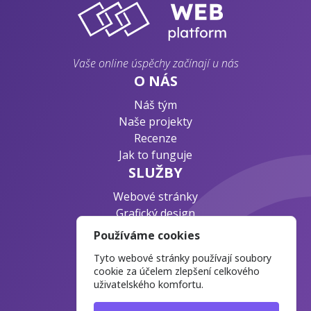
Vaše online úspěchy začínají u nás
O NÁS
Náš tým
Naše projekty
Recenze
Jak to funguje
SLUŽBY
Webové stránky
Grafický design
Byznys konzultace
Používáme cookies
PODPORA
Tyto webové stránky používají soubory
Ochrana osobních údajů
cookie za účelem zlepšení celkového
uživatelského komfortu.
Časté otázky
Blog o webdesignu