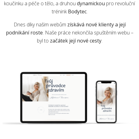
koučinku a péče o tělo, a druhou
dynamickou
pro revoluční
trénink
Bodytec
.
Dnes díky našim webům
získává nové klienty a její
podnikání roste
. Naše práce nekončila spuštěním webu –
byl to
začátek její nové cesty
.