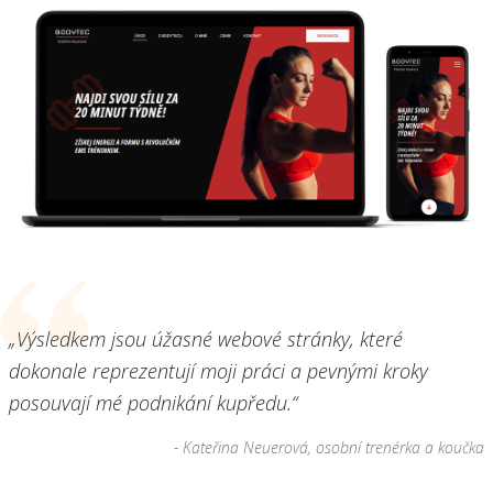
„Výsledkem jsou úžasné webové stránky, které
dokonale reprezentují moji práci a pevnými kroky
posouvají mé podnikání kupředu.“
- Kateřina Neuerová, osobní trenérka a koučka