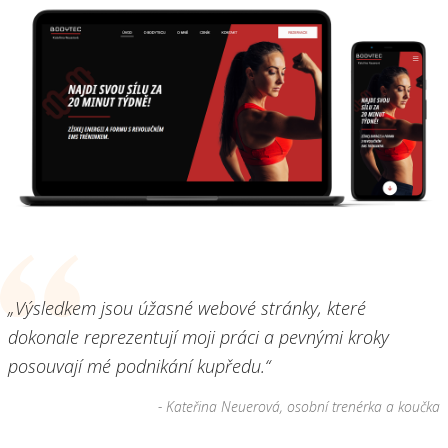
„Výsledkem jsou úžasné webové stránky, které
dokonale reprezentují moji práci a pevnými kroky
posouvají mé podnikání kupředu.“
- Kateřina Neuerová, osobní trenérka a koučka