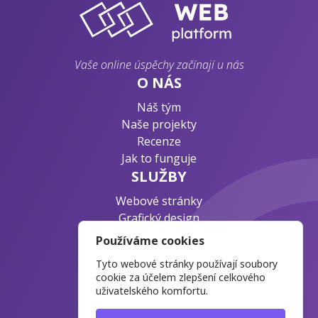
Vaše online úspěchy začínají u nás
O NÁS
Náš tým
Naše projekty
Recenze
Jak to funguje
SLUŽBY
Webové stránky
Grafický design
Byznys konzultace
Používáme cookies
PODPORA
Tyto webové stránky používají soubory
Ochrana osobních údajů
cookie za účelem zlepšení celkového
uživatelského komfortu.
Časté otázky
Blog o webdesignu