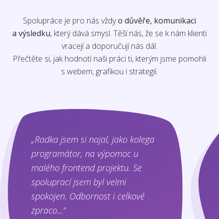
Spolupráce je pro nás vždy
o důvěře, komunikaci
a výsledku
, který dává smysl. Těší nás, že se k nám klienti
vracejí a doporučují nás dál.
Přečtěte si, jak hodnotí naši práci ti, kterým jsme pomohli
s webem, grafikou i strategií.
„Radka jsem si najal, jako kolega
programátor, na výpomoc u
malého frontend projektu. Se
spoluprací jsem byl velmi
spokojen. Odbornost i celkové
zpraco...“