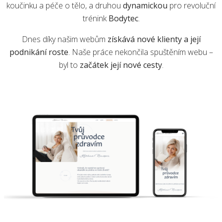
koučinku a péče o tělo, a druhou
dynamickou
pro revoluční
trénink
Bodytec
.
Dnes díky našim webům
získává nové klienty a její
podnikání roste
. Naše práce nekončila spuštěním webu –
byl to
začátek její nové cesty
.