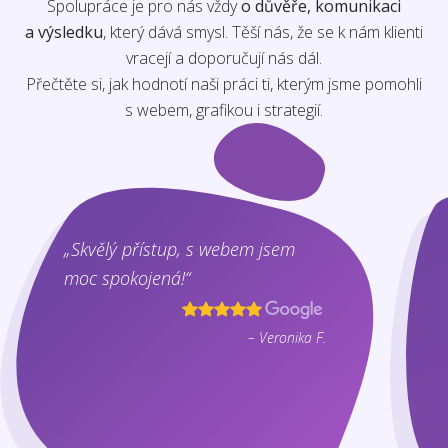
Spolupráce je pro nás vždy
o důvěře, komunikaci
a výsledku
, který dává smysl. Těší nás, že se k nám klienti
vracejí a doporučují nás dál.
Přečtěte si, jak hodnotí naši práci ti, kterým jsme pomohli
s webem, grafikou i strategií.
„Skvělý přístup, s webem jsem
moc spokojená!“
– Veronika F.