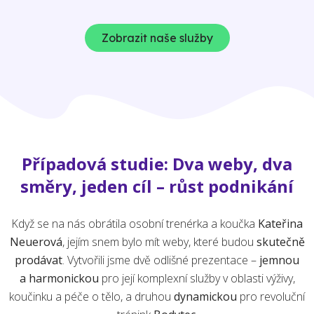
Zobrazit naše služby
Případová studie: Dva weby, dva
směry, jeden cíl – růst podnikání
Když se na nás obrátila osobní trenérka a koučka
Kateřina
Neuerová
, jejím snem bylo mít weby, které budou
skutečně
prodávat
. Vytvořili jsme dvě odlišné prezentace –
jemnou
a harmonickou
pro její komplexní služby v oblasti výživy,
koučinku a péče o tělo, a druhou
dynamickou
pro revoluční