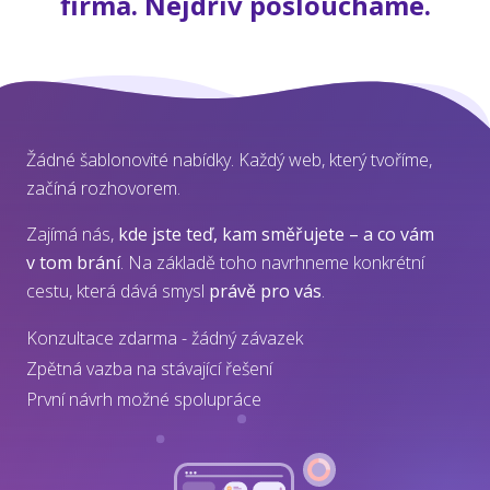
firma. Nejdřív posloucháme.
Žádné šablonovité nabídky. Každý web, který tvoříme,
začíná rozhovorem.
Zajímá nás,
kde jste teď, kam směřujete – a co vám
v tom brání
. Na základě toho navrhneme konkrétní
cestu, která dává smysl
právě pro vás
.
Konzultace zdarma - žádný závazek
Zpětná vazba na stávající řešení
První návrh možné spolupráce