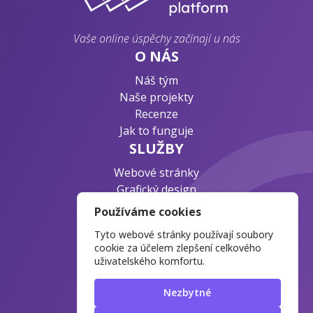
Vaše online úspěchy začínají u nás
O NÁS
Náš tým
Naše projekty
Recenze
Jak to funguje
SLUŽBY
Webové stránky
Grafický design
Byznys konzultace
Používáme cookies
PODPORA
Tyto webové stránky používají soubory
Ochrana osobních údajů
cookie za účelem zlepšení celkového
uživatelského komfortu.
Časté otázky
Blog o webdesignu
Nezbytné