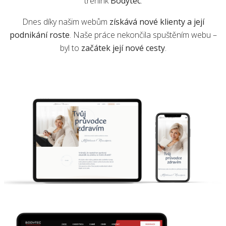
trénink
Bodytec
.
Dnes díky našim webům
získává nové klienty a její
podnikání roste
. Naše práce nekončila spuštěním webu –
byl to
začátek její nové cesty
.