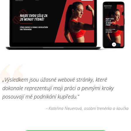
„Výsledkem jsou úžasné webové stránky, které
dokonale reprezentují moji práci a pevnými kroky
posouvají mé podnikání kupředu.“
- Kateřina Neuerová, osobní trenérka a koučka