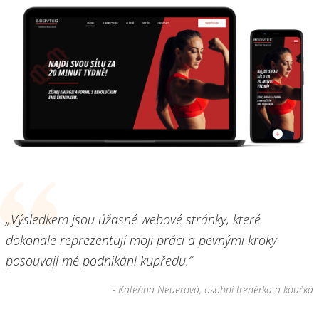
„Výsledkem jsou úžasné webové stránky, které
dokonale reprezentují moji práci a pevnými kroky
posouvají mé podnikání kupředu.“
- Kateřina Neuerová, osobní trenérka a koučka