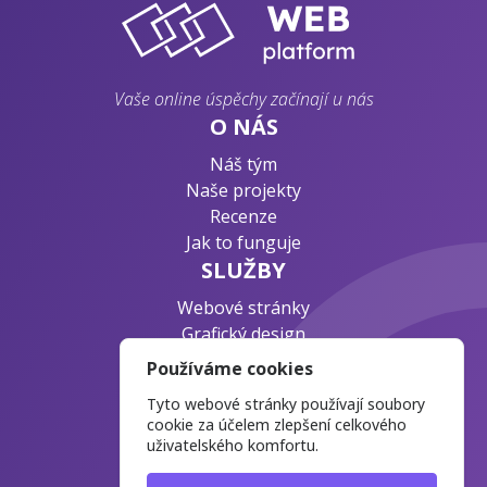
Vaše online úspěchy začínají u nás
O NÁS
Náš tým
Naše projekty
Recenze
Jak to funguje
SLUŽBY
Webové stránky
Grafický design
Byznys konzultace
Používáme cookies
PODPORA
Tyto webové stránky používají soubory
Ochrana osobních údajů
cookie za účelem zlepšení celkového
uživatelského komfortu.
Časté otázky
Blog o webdesignu