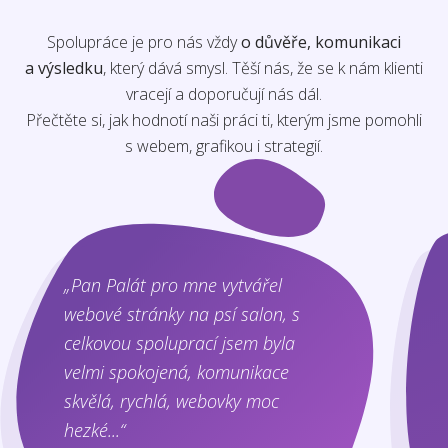
Spolupráce je pro nás vždy
o důvěře, komunikaci
a výsledku
, který dává smysl. Těší nás, že se k nám klienti
vracejí a doporučují nás dál.
Přečtěte si, jak hodnotí naši práci ti, kterým jsme pomohli
s webem, grafikou i strategií.
„Pan Palát pro mne vytvářel
webové stránky na psí salon, s
celkovou spoluprací jsem byla
velmi spokojená, komunikace
skvělá, rychlá, webovky moc
hezké...“