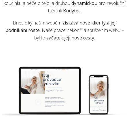
koučinku a péče o tělo, a druhou
dynamickou
pro revoluční
trénink
Bodytec
.
Dnes díky našim webům
získává nové klienty a její
podnikání roste
. Naše práce nekončila spuštěním webu –
byl to
začátek její nové cesty
.