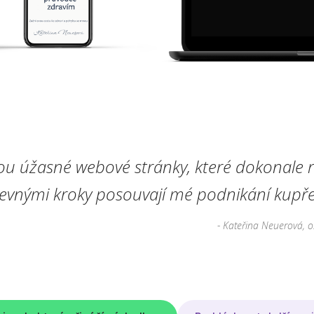
ou úžasné webové stránky, které dokonale r
pevnými kroky posouvají mé podnikání kupře
- Kateřina Neuerová, o