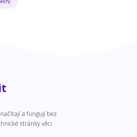
jekty
it
ačítají a fungují bez
hnické stránky věci.