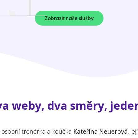
Zobrazit naše služby
a weby, dva směry, jeden
a osobní trenérka a koučka
Kateřina Neuerová
, j