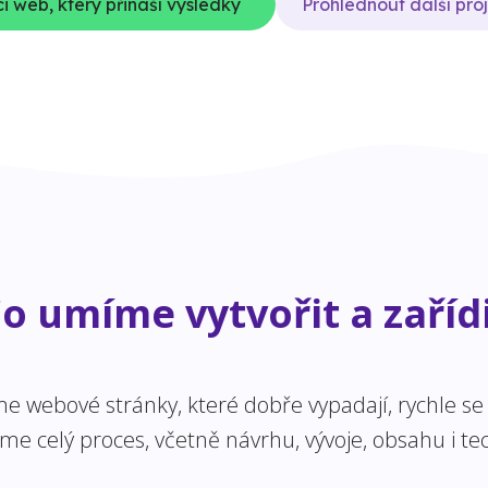
i web, který přináší výsledky
Prohlédnout další pro
o umíme vytvořit a zaříd
 webové stránky, které dobře vypadají, rychle se n
 celý proces, včetně návrhu, vývoje, obsahu i tec