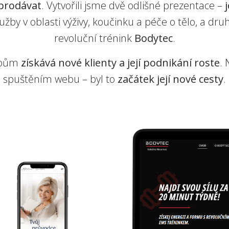
prodávat
. Vytvořili jsme dvě odlišné prezentace –
lužby v oblasti výživy, koučinku a péče o tělo, a dr
revoluční trénink
Bodytec
.
ebům
získává nové klienty a její podnikání roste
.
spuštěním webu – byl to
začátek její nové cesty
.