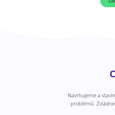
Chc
C
Navrhujeme a stavíme
problémů. Zvládneme