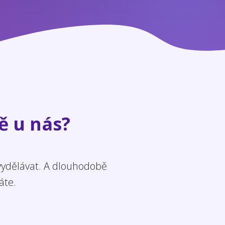
ě u nás?
 vydělávat. A dlouhodobě
áte.