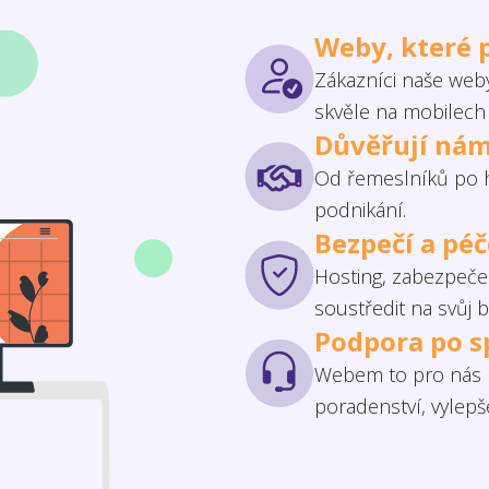
Weby, které 
Zákazníci naše weby
skvěle na mobilech 
Důvěřují nám
Od řemeslníků po h
podnikání.
Bezpečí a pé
Hosting, zabezpečen
soustředit na svůj b
Podpora po s
Webem to pro nás n
poradenství, vylep