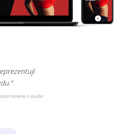
eprezentují
du.“
sobní trenérka a koučka