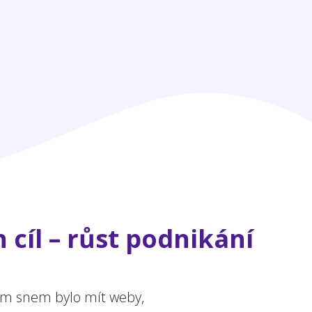
 cíl – růst podnikání
ejím snem bylo mít weby,