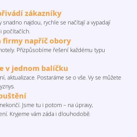
přivádí zákazníky
 snadno najdou, rychle se načítají a vypadají
i počítačích.
 firmy napříč obory
otely. Přizpůsobíme řešení každému typu
če v jednom balíčku
í, aktualizace. Postaráme se o vše. Vy se můžete
yznys.
puštění
ekončí. Jsme tu i potom – na úpravy,
šení. Kryjeme vám záda i dlouhodobě.