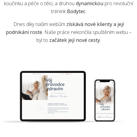
koučinku a péče o tělo, a druhou
dynamickou
pro revoluční
trénink
Bodytec
.
Dnes díky našim webům
získává nové klienty a její
podnikání roste
. Naše práce nekončila spuštěním webu –
byl to
začátek její nové cesty
.