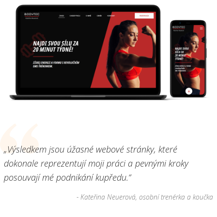
„Výsledkem jsou úžasné webové stránky, které
dokonale reprezentují moji práci a pevnými kroky
posouvají mé podnikání kupředu.“
- Kateřina Neuerová, osobní trenérka a koučka