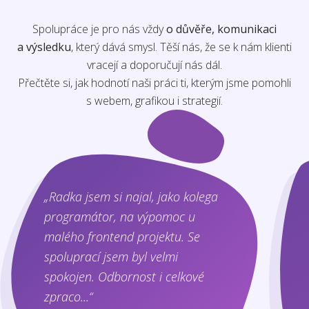
Spolupráce je pro nás vždy
o důvěře, komunikaci
a výsledku
, který dává smysl. Těší nás, že se k nám klienti
vracejí a doporučují nás dál.
Přečtěte si, jak hodnotí naši práci ti, kterým jsme pomohli
s webem, grafikou i strategií.
„Radka jsem si najal, jako kolega
programátor, na výpomoc u
malého frontend projektu. Se
spoluprací jsem byl velmi
spokojen. Odbornost i celkové
zpraco...“