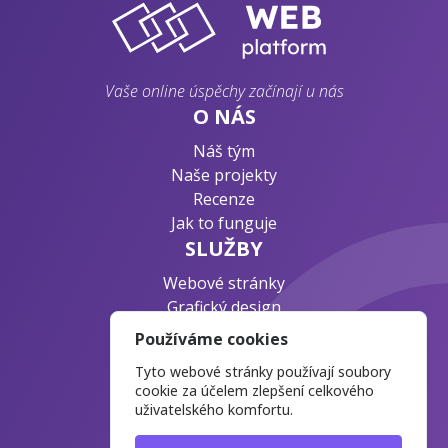
Vaše online úspěchy začínají u nás
O NÁS
Náš tým
Naše projekty
Recenze
Jak to funguje
SLUŽBY
Webové stránky
Grafický design
Byznys konzultace
Používáme cookies
PODPORA
Tyto webové stránky používají soubory
Ochrana osobních údajů
cookie za účelem zlepšení celkového
uživatelského komfortu.
Časté otázky
Blog o webdesignu