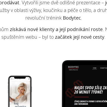
prodávat
. Vytvořili jsme dvě odlišné prezentace –
lužby v oblasti výživy, koučinku a péče o tělo, a dr
revoluční trénink
Bodytec
.
ebům
získává nové klienty a její podnikání roste
.
spuštěním webu – byl to
začátek její nové cesty
.