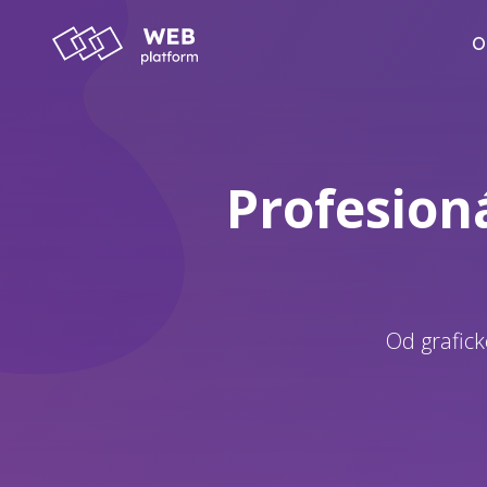
O
Profesion
Od grafick