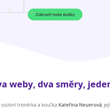
Zobrazit naše služby
a weby, dva směry, jeden
a osobní trenérka a koučka
Kateřina Neuerová
, j