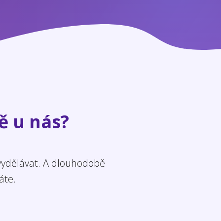
ě u nás?
 vydělávat. A dlouhodobě
áte.