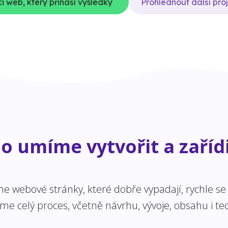
i web, který přináší výsledky
Prohlédnout další pro
o umíme vytvořit a zaříd
 webové stránky, které dobře vypadají, rychle se n
 celý proces, včetně návrhu, vývoje, obsahu i tec