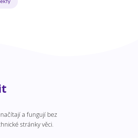
jekty
it
ačítají a fungují bez
hnické stránky věci.