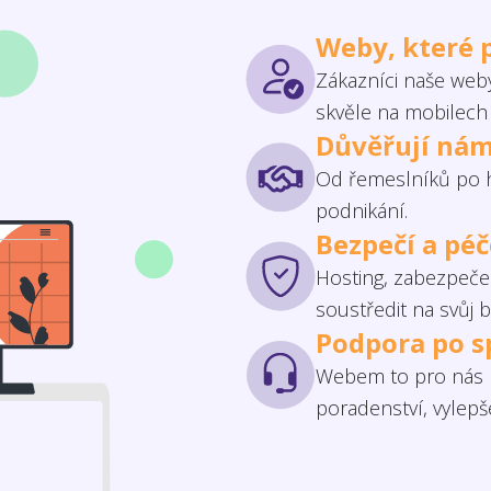
Weby, které 
Zákazníci naše weby
skvěle na mobilech 
Důvěřují nám
Od řemeslníků po h
podnikání.
Bezpečí a pé
Hosting, zabezpečen
soustředit na svůj b
Podpora po s
Webem to pro nás n
poradenství, vylep