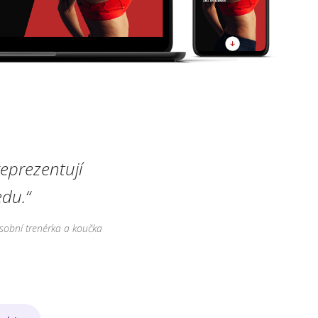
eprezentují
du.“
sobní trenérka a koučka