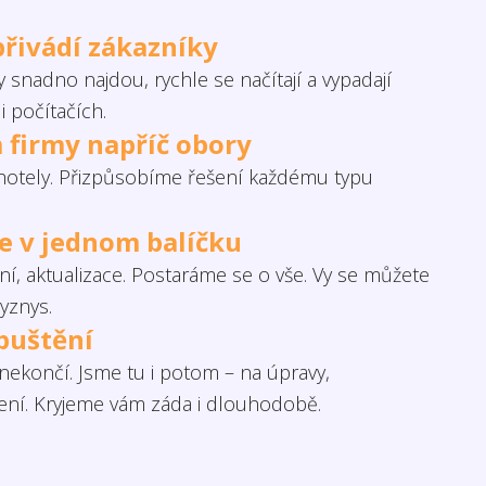
přivádí zákazníky
 snadno najdou, rychle se načítají a vypadají
i počítačích.
 firmy napříč obory
otely. Přizpůsobíme řešení každému typu
če v jednom balíčku
í, aktualizace. Postaráme se o vše. Vy se můžete
yznys.
puštění
ekončí. Jsme tu i potom – na úpravy,
šení. Kryjeme vám záda i dlouhodobě.