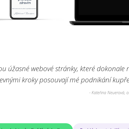
ou úžasné webové stránky, které dokonale r
pevnými kroky posouvají mé podnikání kupře
- Kateřina Neuerová, o