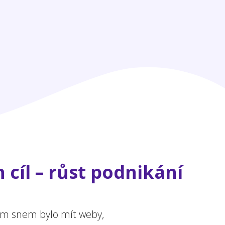
 cíl – růst podnikání
ejím snem bylo mít weby,