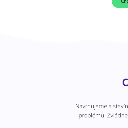
Chc
C
Navrhujeme a stavíme
problémů. Zvládneme