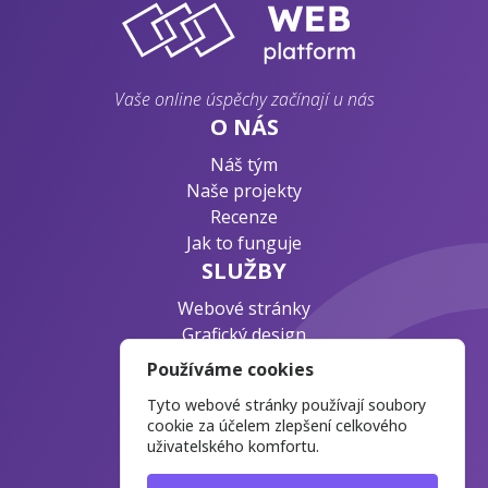
Vaše online úspěchy začínají u nás
O NÁS
Náš tým
Naše projekty
Recenze
Jak to funguje
SLUŽBY
Webové stránky
Grafický design
Byznys konzultace
Používáme cookies
PODPORA
Tyto webové stránky používají soubory
Ochrana osobních údajů
cookie za účelem zlepšení celkového
uživatelského komfortu.
Časté otázky
Blog o webdesignu