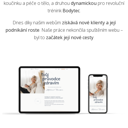
koučinku a péče o tělo, a druhou
dynamickou
pro revoluční
trénink
Bodytec
.
Dnes díky našim webům
získává nové klienty a její
podnikání roste
. Naše práce nekončila spuštěním webu –
byl to
začátek její nové cesty
.