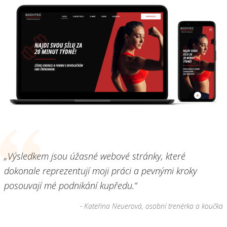
„Výsledkem jsou úžasné webové stránky, které
dokonale reprezentují moji práci a pevnými kroky
posouvají mé podnikání kupředu.“
- Kateřina Neuerová, osobní trenérka a koučka