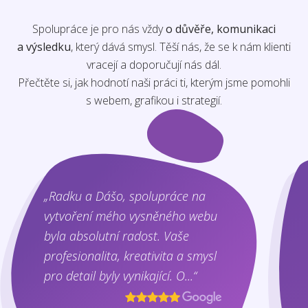
Spolupráce je pro nás vždy
o důvěře, komunikaci
a výsledku
, který dává smysl. Těší nás, že se k nám klienti
vracejí a doporučují nás dál.
Přečtěte si, jak hodnotí naši práci ti, kterým jsme pomohli
s webem, grafikou i strategií.
„Radku a Dášo, spolupráce na
vytvoření mého vysněného webu
byla absolutní radost. Vaše
profesionalita, kreativita a smysl
pro detail byly vynikající. O...“