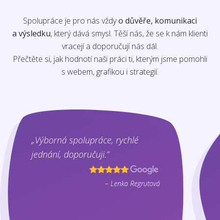
Spolupráce je pro nás vždy
o důvěře, komunikaci
a výsledku
, který dává smysl. Těší nás, že se k nám klienti
vracejí a doporučují nás dál.
Přečtěte si, jak hodnotí naši práci ti, kterým jsme pomohli
s webem, grafikou i strategií.
„Výborná spolupráce, rychlé
jednání, doporučuji.“
– Lenka Regrutová