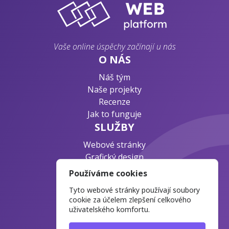
Vaše online úspěchy začínají u nás
O NÁS
Náš tým
Naše projekty
Recenze
Jak to funguje
SLUŽBY
Webové stránky
Grafický design
Byznys konzultace
Používáme cookies
PODPORA
Tyto webové stránky používají soubory
Ochrana osobních údajů
cookie za účelem zlepšení celkového
uživatelského komfortu.
Časté otázky
Blog o webdesignu