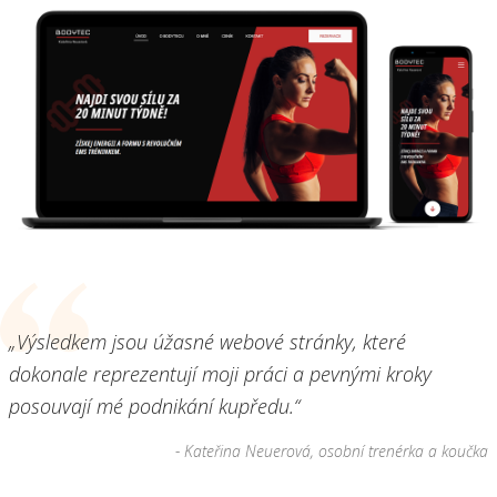
„Výsledkem jsou úžasné webové stránky, které
dokonale reprezentují moji práci a pevnými kroky
posouvají mé podnikání kupředu.“
- Kateřina Neuerová, osobní trenérka a koučka