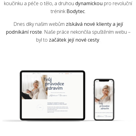
koučinku a péče o tělo, a druhou
dynamickou
pro revoluční
trénink
Bodytec
.
Dnes díky našim webům
získává nové klienty a její
podnikání roste
. Naše práce nekončila spuštěním webu –
byl to
začátek její nové cesty
.