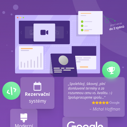
„Spolehlivý, šikovný, plní
domluvené termíny a za
rozumnou cenu vs. kvalitu. :-)
Rezervační
Spolupracujeme spolu...“
systémy
– Michal Hoffman
Moderní