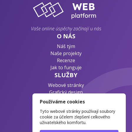
Vaše online úspěchy začínají u nás
O NÁS
Náš tým
Naše projekty
Recenze
Jak to funguje
SLUŽBY
Webové stránky
Grafický design
Byznys konzultace
Používáme cookies
PODPORA
Tyto webové stránky používají soubory
Ochrana osobních údajů
cookie za účelem zlepšení celkového
uživatelského komfortu.
Časté otázky
Blog o webdesignu