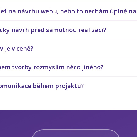
let na návrhu webu, nebo to nechám úplně na
cký návrh před samotnou realizací?
v je v ceně?
hem tvorby rozmyslím něco jiného?
komunikace během projektu?