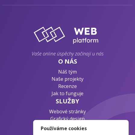
Vaše online úspěchy začínají u nás
O NÁS
Náš tým
Naše projekty
Recenze
Jak to funguje
SLUŽBY
Webové stránky
Grafický design
Byznys konzultace
Používáme cookies
PODPORA