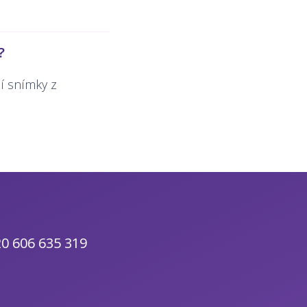
?
í snímky z
0 606 635 319