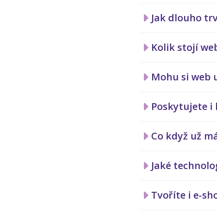
Jak dlouho tr
Kolik stojí w
Mohu si web 
Poskytujete i
Co když už má
Jaké technolo
Tvoříte i e-s