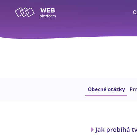
O
Obecné otázky
Pr
Jak probíhá t