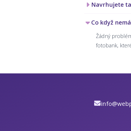
Navrhujete ta
Co když nemám
Žádný problém!
fotobank, kter
info@webp