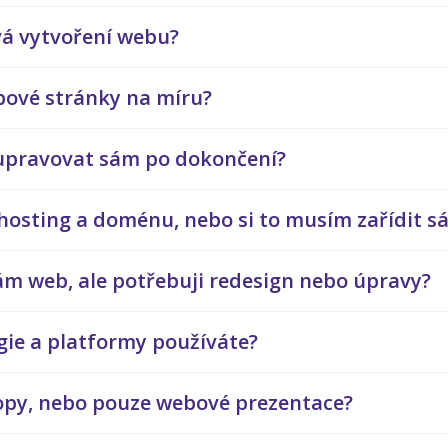
vá vytvoření webu?
ebové stránky na míru?
upravovat sám po dokončení?
 hosting a doménu, nebo si to musím zařídit s
m web, ale potřebuji redesign nebo úpravy?
gie a platformy používáte?
hopy, nebo pouze webové prezentace?